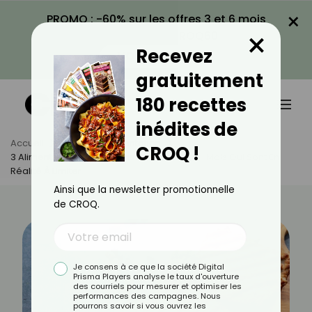
×
PROMO : -60% sur les offres 3 et 6 mois
×
avec le code CROQ60
Recevez
VOIR LA PROMO
gratuitement
180 recettes
inédites de
Accueil
Actus
Alimentation
CROQ !
3 Aliments Qu’on Croit Bons Pour La Santé… Mais Qui Sont En
Réalité À Limiter
Ainsi que la newsletter promotionnelle
de CROQ.
Je consens à ce que la société Digital
Prisma Players analyse le taux d'ouverture
des courriels pour mesurer et optimiser les
performances des campagnes. Nous
pourrons savoir si vous ouvrez les