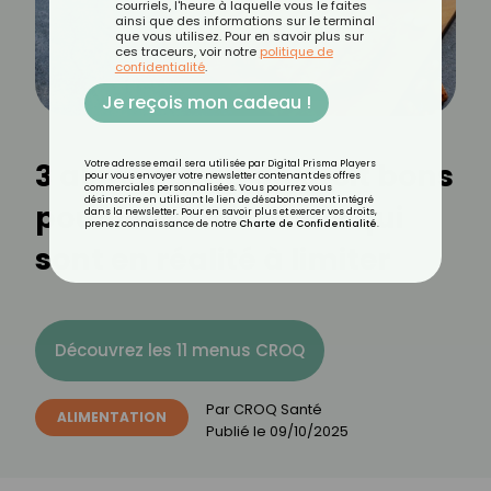
courriels, l'heure à laquelle vous le faites
ainsi que des informations sur le terminal
que vous utilisez. Pour en savoir plus sur
ces traceurs, voir notre
politique de
confidentialité
.
Je reçois mon cadeau !
3 aliments qu’on croit bons
Votre adresse email sera utilisée par Digital Prisma Players
pour vous envoyer votre newsletter contenant des offres
commerciales personnalisées. Vous pourrez vous
désinscrire en utilisant le lien de désabonnement intégré
pour la santé… mais qui
dans la newsletter. Pour en savoir plus et exercer vos droits,
prenez connaissance de notre
Charte de Confidentialité
.
sont en réalité à limiter
Découvrez les 11 menus CROQ
Par
CROQ Santé
ALIMENTATION
Publié le
09/10/2025