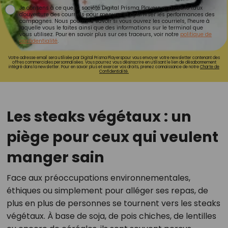
Je consens à ce que la société Digital Prisma Players analyse le taux
d'ouverture des courriels pour mesurer et optimiser les performances des
campagnes. Nous pourrons savoir si vous ouvrez les courriels, l'heure à
laquelle vous le faites ainsi que des informations sur le terminal que
vous utilisez. Pour en savoir plus sur ces traceurs, voir notre
politique de
confidentialité
.
Votre adresse email sera utilisée par Digital Prisma Playerspour vous envoyer votre newsletter contenant des
offres commerciales personnalisées. Vous pourrez vous désinscrire en utilisant le lien de désabonnement
intégré dans la newsletter. Pour en savoir plus et exercer vos droits, prenez connaissance de notre
Charte de
Confidentialité.
Les steaks végétaux : un
piège pour ceux qui veulent
manger sain
Face aux préoccupations environnementales,
éthiques ou simplement pour alléger ses repas, de
plus en plus de personnes se tournent vers les steaks
végétaux. À base de soja, de pois chiches, de lentilles