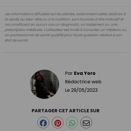
Les informations diffusées sur les articles, notamment celles relatives à
la santé, au bien-être ou à la nutrition, sont fournies à titre indicatif et
ne constituent en aucun cas un diagnostic, un traitement ou une
prescription médicale. L'utilisateur est invité à consulter un médecin ou
un professionnel de santé qualifié pour toute question relative à son
état de santé.
Par
Eva Yoro
Rédactrice web
Le
29/05/2023
PARTAGER CET ARTICLE SUR