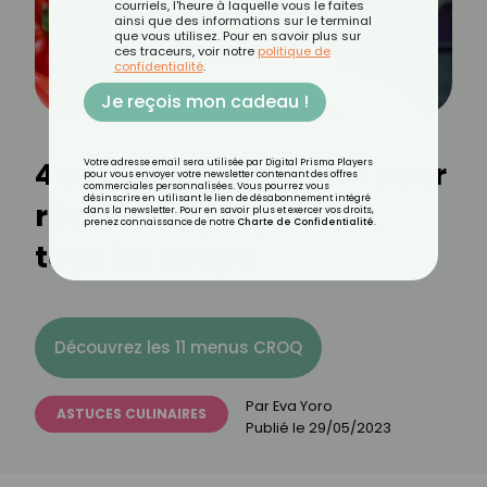
courriels, l'heure à laquelle vous le faites
ainsi que des informations sur le terminal
que vous utilisez. Pour en savoir plus sur
ces traceurs, voir notre
politique de
confidentialité
.
Je reçois mon cadeau !
4 astuces imparables pour
Votre adresse email sera utilisée par Digital Prisma Players
pour vous envoyer votre newsletter contenant des offres
commerciales personnalisées. Vous pourrez vous
désinscrire en utilisant le lien de désabonnement intégré
réussir un gaspacho à
dans la newsletter. Pour en savoir plus et exercer vos droits,
prenez connaissance de notre
Charte de Confidentialité
.
tous les coups
Découvrez les 11 menus CROQ
Par
Eva Yoro
ASTUCES CULINAIRES
Publié le
29/05/2023