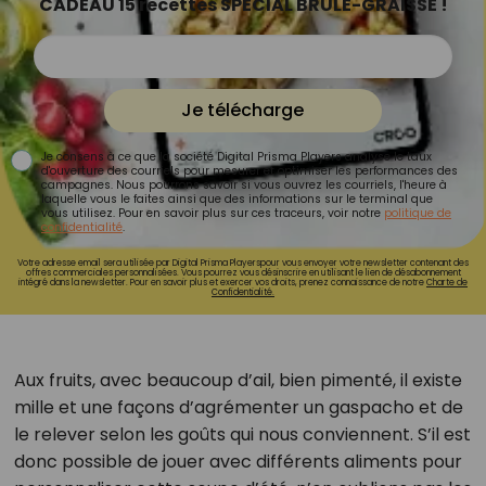
CADEAU 15 recettes SPÉCIAL BRÛLE-GRAISSE !
Je télécharge
Je consens à ce que la société Digital Prisma Players analyse le taux
d'ouverture des courriels pour mesurer et optimiser les performances des
campagnes. Nous pourrons savoir si vous ouvrez les courriels, l'heure à
laquelle vous le faites ainsi que des informations sur le terminal que
vous utilisez. Pour en savoir plus sur ces traceurs, voir notre
politique de
confidentialité
.
Votre adresse email sera utilisée par Digital Prisma Playerspour vous envoyer votre newsletter contenant des
offres commerciales personnalisées. Vous pourrez vous désinscrire en utilisant le lien de désabonnement
intégré dans la newsletter. Pour en savoir plus et exercer vos droits, prenez connaissance de notre
Charte de
Confidentialité.
Aux fruits, avec beaucoup d’ail, bien pimenté, il existe
mille et une façons d’agrémenter un gaspacho et de
le relever selon les goûts qui nous conviennent. S’il est
donc possible de jouer avec différents aliments pour