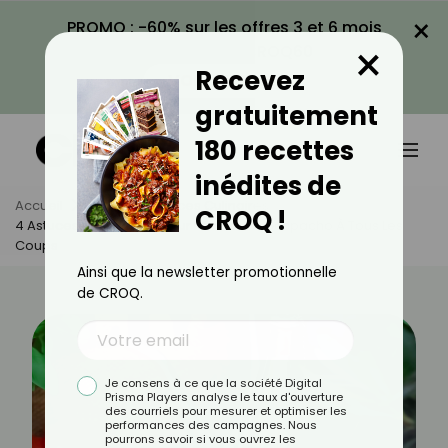
×
PROMO : -60% sur les offres 3 et 6 mois
×
avec le code CROQ60
Recevez
VOIR LA PROMO
gratuitement
180 recettes
inédites de
Accueil
Actus
Astuces Culinaires
CROQ !
4 Astuces Imparables Pour Réussir Un Gaspacho À Tous Les
Coups
Ainsi que la newsletter promotionnelle
de CROQ.
Je consens à ce que la société Digital
Prisma Players analyse le taux d'ouverture
des courriels pour mesurer et optimiser les
performances des campagnes. Nous
pourrons savoir si vous ouvrez les