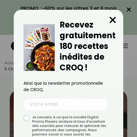
×
PROMO : -60% sur les offres 3 et 6 mois
×
avec le code CROQ60
Recevez
VOIR LA PROMO
gratuitement
180 recettes
inédites de
Accueil
Actus
Beauté
CROQ !
5 Choses À Ne Pas Faire Avec Des Collants
Ainsi que la newsletter promotionnelle
de CROQ.
Je consens à ce que la société Digital
Prisma Players analyse le taux d'ouverture
des courriels pour mesurer et optimiser les
performances des campagnes. Nous
pourrons savoir si vous ouvrez les