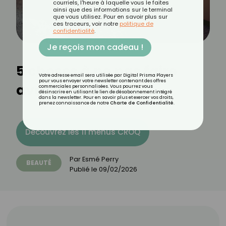
courriels, l'heure à laquelle vous le faites
ainsi que des informations sur le terminal
que vous utilisez. Pour en savoir plus sur
ces traceurs, voir notre
politique de
confidentialité
.
Je reçois mon cadeau !
5 choses à ne pas faire
Votre adresse email sera utilisée par Digital Prisma Players
pour vous envoyer votre newsletter contenant des offres
avec des collants
commerciales personnalisées. Vous pourrez vous
désinscrire en utilisant le lien de désabonnement intégré
dans la newsletter. Pour en savoir plus et exercer vos droits,
prenez connaissance de notre
Charte de Confidentialité
.
Découvrez les 11 menus CROQ
Par
Esmé Perry
BEAUTÉ
Publié le
09/02/2026