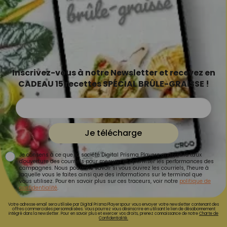
Inscrivez-vous à notre Newsletter et recevez en
CADEAU 15 recettes SPÉCIAL BRÛLE-GRAISSE !
Je télécharge
Je consens à ce que la société Digital Prisma Players analyse le taux
d'ouverture des courriels pour mesurer et optimiser les performances des
campagnes. Nous pourrons savoir si vous ouvrez les courriels, l'heure à
laquelle vous le faites ainsi que des informations sur le terminal que
vous utilisez. Pour en savoir plus sur ces traceurs, voir notre
politique de
confidentialité
.
Votre adresse email sera utilisée par Digital Prisma Playerspour vous envoyer votre newsletter contenant des
offres commerciales personnalisées. Vous pourrez vous désinscrire en utilisant le lien de désabonnement
intégré dans la newsletter. Pour en savoir plus et exercer vos droits, prenez connaissance de notre
Charte de
Confidentialité.