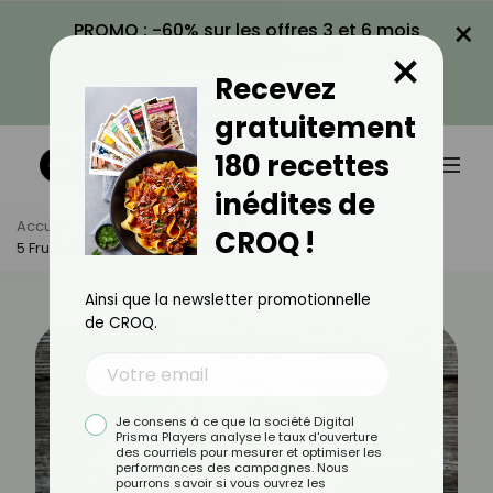
×
PROMO : -60% sur les offres 3 et 6 mois
×
avec le code CROQ60
Recevez
VOIR LA PROMO
gratuitement
180 recettes
inédites de
Accueil
Actus
Bien-Être
CROQ !
5 Fruits Parfaits Pour Un Meilleur Sommeil
Ainsi que la newsletter promotionnelle
de CROQ.
Je consens à ce que la société Digital
Prisma Players analyse le taux d'ouverture
des courriels pour mesurer et optimiser les
performances des campagnes. Nous
pourrons savoir si vous ouvrez les