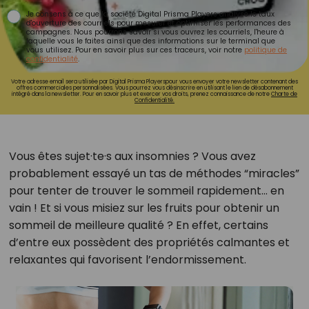
Je consens à ce que la société Digital Prisma Players analyse le taux
d'ouverture des courriels pour mesurer et optimiser les performances des
campagnes. Nous pourrons savoir si vous ouvrez les courriels, l'heure à
laquelle vous le faites ainsi que des informations sur le terminal que
vous utilisez. Pour en savoir plus sur ces traceurs, voir notre
politique de
confidentialité
.
Votre adresse email sera utilisée par Digital Prisma Playerspour vous envoyer votre newsletter contenant des
offres commerciales personnalisées. Vous pourrez vous désinscrire en utilisant le lien de désabonnement
intégré dans la newsletter. Pour en savoir plus et exercer vos droits, prenez connaissance de notre
Charte de
Confidentialité.
Vous êtes sujet·te·s aux insomnies ? Vous avez
probablement essayé un tas de méthodes “miracles”
pour tenter de trouver le sommeil rapidement… en
vain ! Et si vous misiez sur les fruits pour obtenir un
sommeil de meilleure qualité ? En effet, certains
d’entre eux possèdent des propriétés calmantes et
relaxantes qui favorisent l’endormissement.