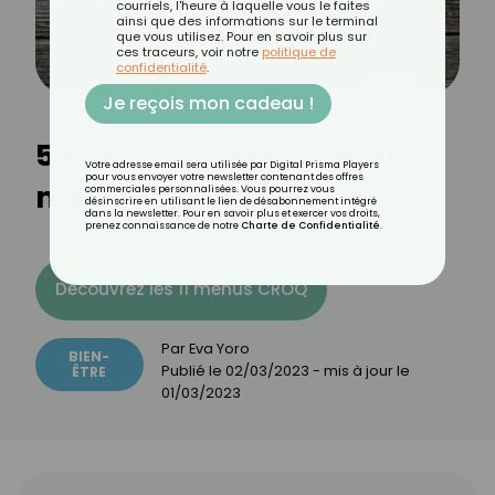
courriels, l'heure à laquelle vous le faites
ainsi que des informations sur le terminal
que vous utilisez. Pour en savoir plus sur
ces traceurs, voir notre
politique de
confidentialité
.
Je reçois mon cadeau !
5 fruits parfaits pour un
Votre adresse email sera utilisée par Digital Prisma Players
pour vous envoyer votre newsletter contenant des offres
meilleur sommeil
commerciales personnalisées. Vous pourrez vous
désinscrire en utilisant le lien de désabonnement intégré
dans la newsletter. Pour en savoir plus et exercer vos droits,
prenez connaissance de notre
Charte de Confidentialité
.
Découvrez les 11 menus CROQ
Par
Eva Yoro
BIEN-
Publié le
02/03/2023
- mis à jour le
ÊTRE
01/03/2023