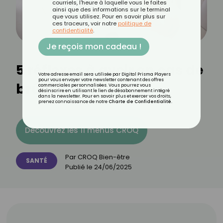
courriels, l'heure à laquelle vous le faites
ainsi que des informations sur le terminal
que vous utilisez. Pour en savoir plus sur
ces traceurs, voir notre
politique de
confidentialité
.
Je reçois mon cadeau !
5 réflexes à avoir en cas de
Votre adresse email sera utilisée par Digital Prisma Players
pour vous envoyer votre newsletter contenant des offres
brûlures
commerciales personnalisées. Vous pourrez vous
désinscrire en utilisant le lien de désabonnement intégré
dans la newsletter. Pour en savoir plus et exercer vos droits,
prenez connaissance de notre
Charte de Confidentialité
.
Découvrez les 11 menus CROQ
Par
CROQ Bien-être
SANTÉ
Publié le
24/06/2025