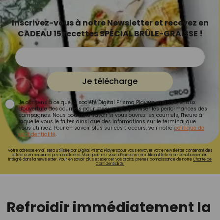
Inscrivez-vous à notre Newsletter et recevez en
CADEAU 15 recettes SPÉCIAL BRÛLE-GRAISSE !
Je télécharge
Je consens à ce que la société Digital Prisma Players analyse le taux
d'ouverture des courriels pour mesurer et optimiser les performances des
campagnes. Nous pourrons savoir si vous ouvrez les courriels, l'heure à
laquelle vous le faites ainsi que des informations sur le terminal que
vous utilisez. Pour en savoir plus sur ces traceurs, voir notre
politique de
confidentialité
.
Votre adresse email sera utilisée par Digital Prisma Playerspour vous envoyer votre newsletter contenant des
offres commerciales personnalisées. Vous pourrez vous désinscrire en utilisant le lien de désabonnement
intégré dans la newsletter. Pour en savoir plus et exercer vos droits, prenez connaissance de notre
Charte de
Confidentialité.
Refroidir immédiatement la