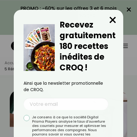
×
PROMO : -60% sur les offres 3 et 6 mois
×
avec le code CROQ60
Recevez
VOIR LA PROMO
gratuitement
180 recettes
inédites de
Accueil
Actus
Santé
CROQ !
5 Réflexes À Avoir En Cas De Brûlures
Ainsi que la newsletter promotionnelle
de CROQ.
Je consens à ce que la société Digital
Prisma Players analyse le taux d'ouverture
des courriels pour mesurer et optimiser les
performances des campagnes. Nous
pourrons savoir si vous ouvrez les