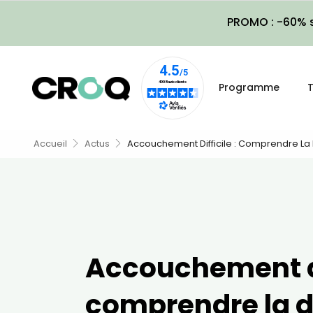
PROMO : -60% s
Programme
T
Accueil
Actus
Accouchement Difficile : Comprendre La 
Accouchement dif
comprendre la d