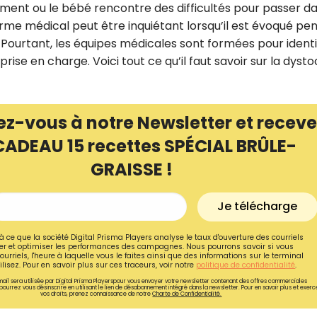
ilement ou le bébé rencontre des difficultés pour passer da
terme médical peut être inquiétant lorsqu’il est évoqué pe
Pourtant, les équipes médicales sont formées pour identi
ise en charge. Voici tout ce qu’il faut savoir sur la dystoc
ez-vous à notre Newsletter et receve
CADEAU 15 recettes SPÉCIAL BRÛLE-
GRAISSE !
Je télécharge
Recevez gratuitemen
à ce que la société Digital Prisma Players analyse le taux d'ouverture des courriels
r et optimiser les performances des campagnes. Nous pourrons savoir si vous
recettes inédites de
ourriels, l'heure à laquelle vous le faites ainsi que des informations sur le terminal
lisez. Pour en savoir plus sur ces traceurs, voir notre
politique de confidentialité
.
!
ail sera utilisée par Digital Prisma Playerspour vous envoyer votre newsletter contenant des offres commerciales
pourrez vous désinscrire en utilisant le lien de désabonnement intégré dans la newsletter. Pour en savoir plus et exerc
vos droits, prenez connaissance de notre
Charte de Confidentialité.
Ainsi que la newsletter promotio