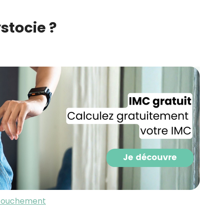
CROQ.
stocie ?
Je consens à ce que la société Digi
Prisma Players analyse le taux d'ou
des courriels pour mesurer et optim
performances des campagnes. No
pourrons savoir si vous ouvrez les co
l'heure à laquelle vous le faites ains
des informations sur le terminal qu
utilisez. Pour en savoir plus sur ces 
voir notre
politique de confidentialit
Je reçois mon cadeau !
Votre adresse email sera utilisée par Digital Prisma Playe
envoyer votre newsletter contenant des offres commercial
personnalisées. Vous pourrez vous désinscrire en utilisan
désabonnement intégré dans la newsletter. Pour en savoi
exercer vos droits, prenez connaissance de notre
Charte 
couchement
Confidentialité
.