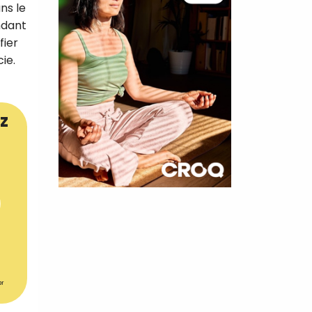
ns le
ndant
fier
ie.
z
×
t 180
 CROQ
er
nnelle de