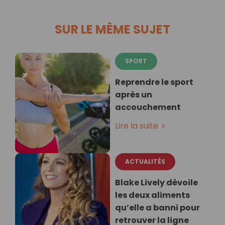
SUR LE MÊME SUJET
SPORT
Reprendre le sport
après un
accouchement
Lire la suite
ACTUALITÉS
Blake Lively dévoile
les deux aliments
qu’elle a banni pour
retrouver la ligne