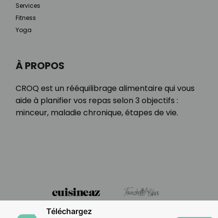
Services
Fitness
Yoga
À PROPOS
CROQ est un rééquilibrage alimentaire qui vous
aide à planifier vos repas selon 3 objectifs :
minceur, maladie chronique, étapes de vie.
Téléchargez