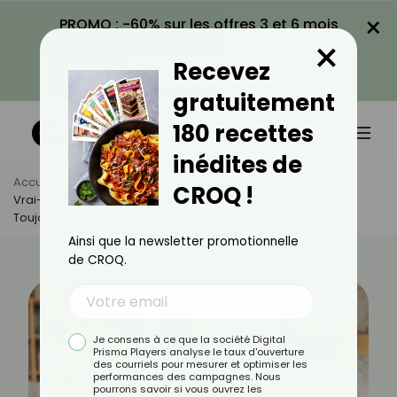
×
PROMO : -60% sur les offres 3 et 6 mois
×
avec le code CROQ60
Recevez
VOIR LA PROMO
gratuitement
180 recettes
inédites de
Accueil
Actus
Santé
CROQ !
Vrai-Faux Sur L’accouchement : Ce Qu’on Ne Vous Dit Pas
Toujours (et Qui Change Tout)
Ainsi que la newsletter promotionnelle
de CROQ.
Je consens à ce que la société Digital
Prisma Players analyse le taux d'ouverture
des courriels pour mesurer et optimiser les
performances des campagnes. Nous
pourrons savoir si vous ouvrez les