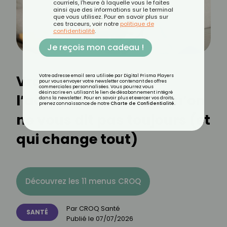
courriels, l'heure à laquelle vous le faites
ainsi que des informations sur le terminal
que vous utilisez. Pour en savoir plus sur
ces traceurs, voir notre
politique de
confidentialité
.
Je reçois mon cadeau !
Vrai-Faux sur
Votre adresse email sera utilisée par Digital Prisma Players
pour vous envoyer votre newsletter contenant des offres
commerciales personnalisées. Vous pourrez vous
désinscrire en utilisant le lien de désabonnement intégré
l’accouchement : ce qu’on
dans la newsletter. Pour en savoir plus et exercer vos droits,
prenez connaissance de notre
Charte de Confidentialité
.
ne vous dit pas toujours (et
qui change tout)
Découvrez les 11 menus CROQ
Par
CROQ Santé
SANTÉ
Publié le
07/07/2026