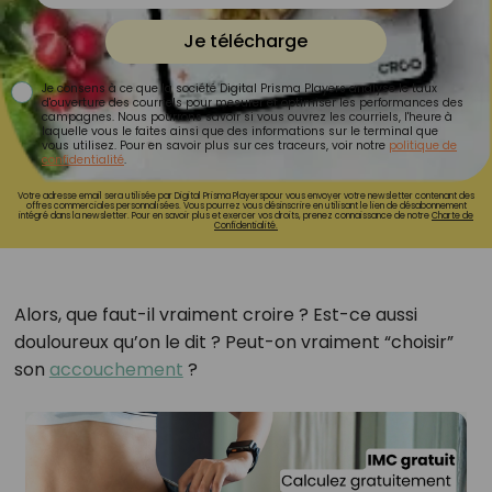
Je télécharge
Je consens à ce que la société Digital Prisma Players analyse le taux
d'ouverture des courriels pour mesurer et optimiser les performances des
campagnes. Nous pourrons savoir si vous ouvrez les courriels, l'heure à
laquelle vous le faites ainsi que des informations sur le terminal que
vous utilisez. Pour en savoir plus sur ces traceurs, voir notre
politique de
confidentialité
.
Votre adresse email sera utilisée par Digital Prisma Playerspour vous envoyer votre newsletter contenant des
offres commerciales personnalisées. Vous pourrez vous désinscrire en utilisant le lien de désabonnement
intégré dans la newsletter. Pour en savoir plus et exercer vos droits, prenez connaissance de notre
Charte de
Confidentialité.
Alors, que faut-il vraiment croire ? Est-ce aussi
douloureux qu’on le dit ? Peut-on vraiment “choisir”
son
accouchement
?