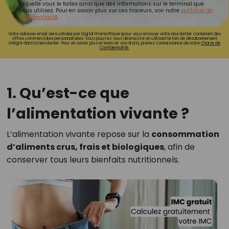
laquelle vous le faites ainsi que des informations sur le terminal que
vous utilisez. Pour en savoir plus sur ces traceurs, voir notre
politique de
confidentialité
.
Votre adresse email sera utilisée par Digital Prisma Playerspour vous envoyer votre newsletter contenant des
offres commerciales personnalisées. Vous pourrez vous désinscrire en utilisant le lien de désabonnement
intégré dans la newsletter. Pour en savoir plus et exercer vos droits, prenez connaissance de notre
Charte de
Confidentialité.
1. Qu’est-ce que
l’alimentation vivante ?
L’alimentation vivante repose sur la
consommation
d’aliments crus, frais et biologiques
, afin de
conserver tous leurs bienfaits nutritionnels.