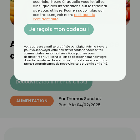
courriels, l'heure à laquelle vous le faites
ainsi que des informations sur le terminal
que vous utilisez. Pour en savoir plus sur
ces traceurs, voir notre
politique de
confidentialité
.
Je reçois mon cadeau !
Alimentation vivante : ce
Votre adresse email sera utilisée par Digital Prisma Players
pour vous envoyer votre newsletter contenant des offres
qu’il faut savoir
commerciales personnalisées. Vous pourrez vous
désinscrire en utilisant le lien de désabonnement intégré
dans la newsletter. Pour en savoir plus et exercer vos droits,
prenez connaissance de notre
Charte de Confidentialité
.
Découvrez les 11 menus CROQ
Par
Thomas Sanchez
ALIMENTATION
Publié le
04/02/2025