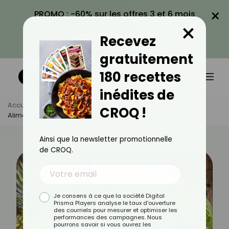
×
PROMO : -60% sur les offres 3 et 6 mois
×
avec le code CROQ60
Recevez
VOIR LA PROMO
gratuitement
180 recettes
inédites de
Accueil
Actus
Alimentation
CROQ !
Alimentation Vivante : Ce Qu’il Faut Savoir
Ainsi que la newsletter promotionnelle
de CROQ.
Je consens à ce que la société Digital
Prisma Players analyse le taux d'ouverture
des courriels pour mesurer et optimiser les
performances des campagnes. Nous
pourrons savoir si vous ouvrez les