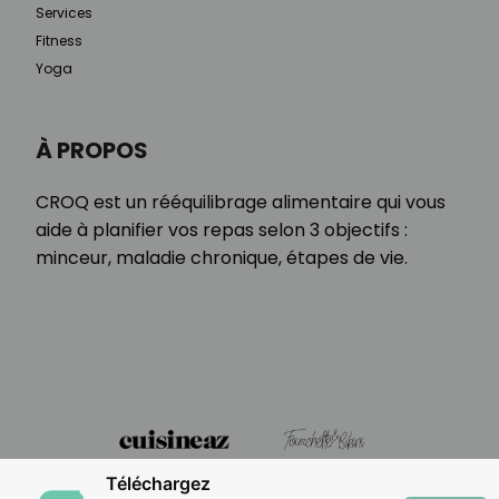
Services
Fitness
Yoga
À PROPOS
CROQ est un rééquilibrage alimentaire qui vous
aide à planifier vos repas selon 3 objectifs :
minceur, maladie chronique, étapes de vie.
Téléchargez