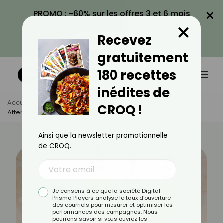
×
PROMO : -60% sur les offres 3 et 6 mois
×
avec le code CROQ60
Recevez
VOIR LA PROMO
gratuitement
180 recettes
inédites de
Accueil
Actus
Alimentation
CROQ !
Attention Aux Huiles Raffinées
Ainsi que la newsletter promotionnelle
de CROQ.
Je consens à ce que la société Digital
Prisma Players analyse le taux d'ouverture
des courriels pour mesurer et optimiser les
performances des campagnes. Nous
pourrons savoir si vous ouvrez les