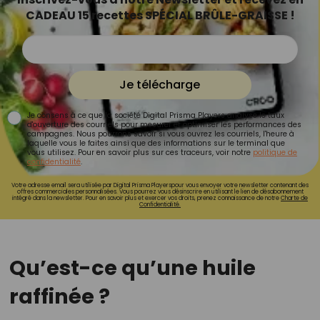
CADEAU 15 recettes SPÉCIAL BRÛLE-GRAISSE !
Je télécharge
Je consens à ce que la société Digital Prisma Players analyse le taux
d'ouverture des courriels pour mesurer et optimiser les performances des
campagnes. Nous pourrons savoir si vous ouvrez les courriels, l'heure à
laquelle vous le faites ainsi que des informations sur le terminal que
vous utilisez. Pour en savoir plus sur ces traceurs, voir notre
politique de
confidentialité
.
Votre adresse email sera utilisée par Digital Prisma Playerspour vous envoyer votre newsletter contenant des
offres commerciales personnalisées. Vous pourrez vous désinscrire en utilisant le lien de désabonnement
intégré dans la newsletter. Pour en savoir plus et exercer vos droits, prenez connaissance de notre
Charte de
Confidentialité.
Qu’est-ce qu’une huile
raffinée ?