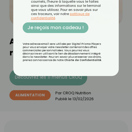
courriels, l'heure à laquelle vous le faites
ainsi que des informations sur le terminal
que vous utilisez. Pour en savoir plus sur
ces traceurs, voir notre
politique de
confidentialité
.
Je reçois mon cadeau !
Attention aux huiles
Votre adresse email sera utilisée par Digital Prisma Players
pour vous envoyer votre newsletter contenant des offres
raffinées
commerciales personnalisées. Vous pourrez vous
désinscrire en utilisant le lien de désabonnement intégré
dans la newsletter. Pour en savoir plus et exercer vos droits,
prenez connaissance de notre
Charte de Confidentialité
.
Découvrez les 11 menus CROQ
Par
CROQ Nutrition
ALIMENTATION
Publié le
13/02/2026