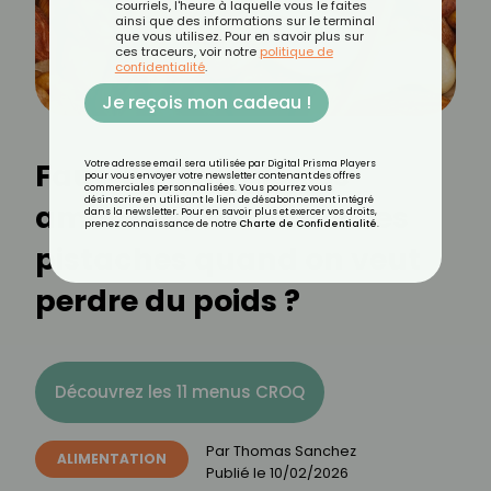
courriels, l'heure à laquelle vous le faites
ainsi que des informations sur le terminal
que vous utilisez. Pour en savoir plus sur
ces traceurs, voir notre
politique de
confidentialité
.
Je reçois mon cadeau !
Faut-il privilégier les
Votre adresse email sera utilisée par Digital Prisma Players
pour vous envoyer votre newsletter contenant des offres
commerciales personnalisées. Vous pourrez vous
désinscrire en utilisant le lien de désabonnement intégré
amandes, les noix ou les
dans la newsletter. Pour en savoir plus et exercer vos droits,
prenez connaissance de notre
Charte de Confidentialité
.
pistaches quand on veut
perdre du poids ?
Découvrez les 11 menus CROQ
Par
Thomas Sanchez
ALIMENTATION
Publié le
10/02/2026