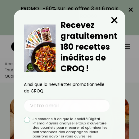
×
PROMO : -60% sur les offres 3 et 6 mois
×
avec le code CROQ60
Recevez
VOIR LA PROMO
gratuitement
180 recettes
inédites de
Accueil
Actus
Alimentation
CROQ !
Faut-Il Privilégier Les Amandes, Les Noix Ou Les Pistaches
Quand On Veut Perdre Du Poids ?
Ainsi que la newsletter promotionnelle
de CROQ.
Je consens à ce que la société Digital
Prisma Players analyse le taux d'ouverture
des courriels pour mesurer et optimiser les
performances des campagnes. Nous
pourrons savoir si vous ouvrez les