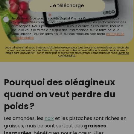
Je télécharge
Je consens à ce que la société Digital Prisma Players analyse le taux
d'ouverture des courriels pour mesurer et optimiser les performances des
campagnes. Nous pourrons savoir si vous ouvrez les courriels, l'heure à
laquelle vous le faites ainsi que des informations sur le terminal que
vous utilisez. Pour en savoir plus sur ces traceurs, voir notre
politique de
confidentialité
.
Votre adresse email sera utilisée par Digital Prisma Playerspour vous envoyer votre newsletter contenant des
offres commerciales personnalisées. Vous pourrez vous désinscrire en utilisant le lien de désabonnement
intégré dans la newsletter. Pour en savoir plus et exercer vos droits, prenez connaissance de notre
Charte de
Confidentialité.
Pourquoi des oléagineux
quand on veut perdre du
poids ?
Les amandes, les
noix
et les pistaches sont riches en
graisses, mais ce sont surtout des
graisses
insaturées
, bénéfiques pour le cœur. Elles