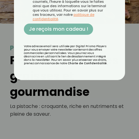
courriels, l'heure à laquelle vous le faites
ainsi que des informations sur le terminal
que vous utilisez. Pour en savoir plus sur
ces traceurs, voir notre
politique de
confidentialité
.
Je reçois mon cadeau !
Pistache
Votre adresse email sera utilisée par Digital Prisma Players
pour vous envoyer votre newsletter contenant des offres
commerciales personnalisées. Vous pourrez vous
Pistaches : bonnes
désinscrire en utilisant le lien de désabonnement intégré
dans la newsletter. Pour en savoir plus et exercer vos droits,
prenez connaissance de notre
Charte de Confidentialité
.
graisses et
gourmandise
La pistache : croquante, riche en nutriments et
pleine de saveur.