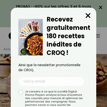
×
PROMO : -60% sur les offres 3 et 6 mois
×
avec le code CROQ60
Recevez
VOIR LA PROMO
gratuitement
180 recettes
inédites de
Accueil
Tag
Pistache
CROQ !
Ainsi que la newsletter promotionnelle
de CROQ.
Je consens à ce que la société Digital
Prisma Players analyse le taux d'ouverture
des courriels pour mesurer et optimiser les
performances des campagnes. Nous
pourrons savoir si vous ouvrez les