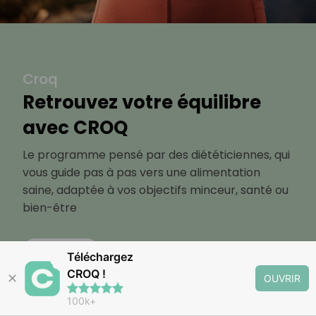
Croq
Retrouvez votre équilibre
avec CROQ
Le programme pensé par des diététiciennes, qui
vous guide pas à pas vers une alimentation
saine, adaptée à vos objectifs minceur, santé ou
bien-être
Découvrir
Téléchargez
CROQ !
✕
OUVRIR
100k+