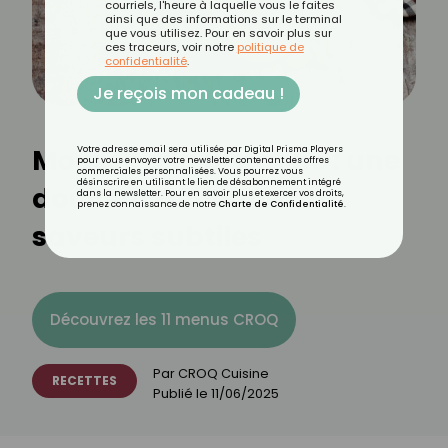
courriels, l'heure à laquelle vous le faites
ainsi que des informations sur le terminal
que vous utilisez. Pour en savoir plus sur
ces traceurs, voir notre
politique de
confidentialité
.
Je reçois mon cadeau !
Mousse à la pistache : une
Votre adresse email sera utilisée par Digital Prisma Players
pour vous envoyer votre newsletter contenant des offres
commerciales personnalisées. Vous pourrez vous
désinscrire en utilisant le lien de désabonnement intégré
douceur aérienne aux
dans la newsletter. Pour en savoir plus et exercer vos droits,
prenez connaissance de notre
Charte de Confidentialité
.
saveurs subtiles
Découvrez les 11 menus CROQ
Par
CROQ Cuisine
RECETTES
Publié le
11/06/2025