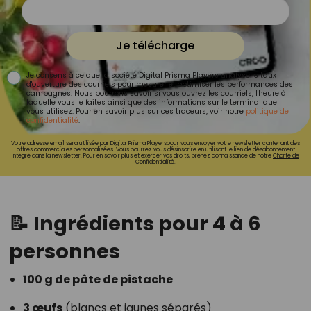
Je télécharge
Je consens à ce que la société Digital Prisma Players analyse le taux
d'ouverture des courriels pour mesurer et optimiser les performances des
campagnes. Nous pourrons savoir si vous ouvrez les courriels, l'heure à
laquelle vous le faites ainsi que des informations sur le terminal que
vous utilisez. Pour en savoir plus sur ces traceurs, voir notre
politique de
confidentialité
.
Votre adresse email sera utilisée par Digital Prisma Playerspour vous envoyer votre newsletter contenant des
offres commerciales personnalisées. Vous pourrez vous désinscrire en utilisant le lien de désabonnement
intégré dans la newsletter. Pour en savoir plus et exercer vos droits, prenez connaissance de notre
Charte de
Confidentialité.
📝 Ingrédients pour 4 à 6
personnes
100 g de pâte de pistache
3 œufs
(blancs et jaunes séparés)