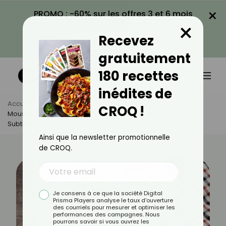
×
PROMO : -60% sur les offres 3 et 6 mois
×
avec le code CROQ60
Recevez
VOIR LA PROMO
gratuitement
180 recettes
inédites de
Accueil
Actus
Recettes
CROQ !
Mousse À La Pistache : Une Douceur Aérienne Aux Saveurs
Subtiles
Ainsi que la newsletter promotionnelle
de CROQ.
Je consens à ce que la société Digital
Prisma Players analyse le taux d'ouverture
des courriels pour mesurer et optimiser les
performances des campagnes. Nous
pourrons savoir si vous ouvrez les