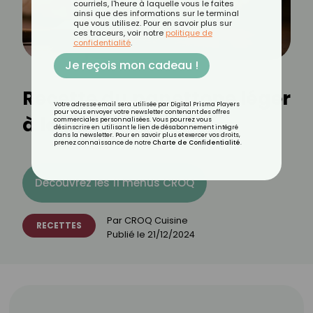
courriels, l'heure à laquelle vous le faites
ainsi que des informations sur le terminal
que vous utilisez. Pour en savoir plus sur
ces traceurs, voir notre
politique de
confidentialité
.
Je reçois mon cadeau !
Recette du panettone léger
Votre adresse email sera utilisée par Digital Prisma Players
pour vous envoyer votre newsletter contenant des offres
à la pistache
commerciales personnalisées. Vous pourrez vous
désinscrire en utilisant le lien de désabonnement intégré
dans la newsletter. Pour en savoir plus et exercer vos droits,
prenez connaissance de notre
Charte de Confidentialité
.
Découvrez les 11 menus CROQ
Par
CROQ Cuisine
RECETTES
Publié le
21/12/2024