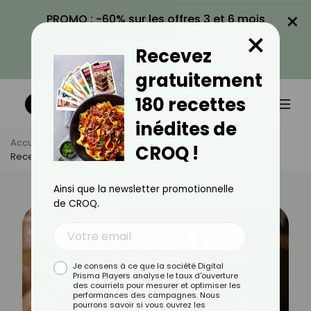
×
PROMO : -60% sur les offres 3 et 6 mois
×
avec le code CROQ60
Recevez
VOIR LA PROMO
gratuitement
180 recettes
inédites de
Accueil
Actus
Recettes
CROQ !
Recette Du Panettone Léger À La Pistache
Ainsi que la newsletter promotionnelle
de CROQ.
Je consens à ce que la société Digital
Prisma Players analyse le taux d'ouverture
des courriels pour mesurer et optimiser les
performances des campagnes. Nous
pourrons savoir si vous ouvrez les