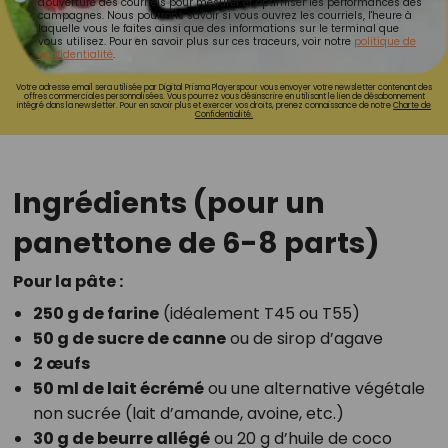
d'ouverture des courriels pour mesurer et optimiser les performances des
campagnes. Nous pourrons savoir si vous ouvrez les courriels, l'heure à
laquelle vous le faites ainsi que des informations sur le terminal que
vous utilisez. Pour en savoir plus sur ces traceurs, voir notre
politique de
confidentialité
.
Votre adresse email sera utilisée par Digital Prisma Playerspour vous envoyer votre newsletter contenant des
offres commerciales personnalisées. Vous pourrez vous désinscrire en utilisant le lien de désabonnement
intégré dans la newsletter. Pour en savoir plus et exercer vos droits, prenez connaissance de notre
Charte de
Confidentialité.
Ingrédients (pour un
panettone de 6-8 parts)
Pour la pâte :
250 g de farine
(idéalement T45 ou T55)
50 g de sucre de canne
ou de sirop d’agave
2 œufs
50 ml de lait écrémé
ou une alternative végétale
non sucrée (lait d’amande, avoine, etc.)
30 g de beurre allégé
ou 20 g d’huile de coco