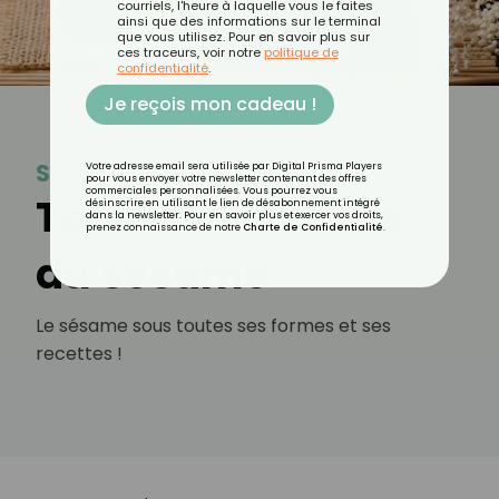
courriels, l'heure à laquelle vous le faites
ainsi que des informations sur le terminal
que vous utilisez. Pour en savoir plus sur
ces traceurs, voir notre
politique de
confidentialité
.
Je reçois mon cadeau !
Sésame
Votre adresse email sera utilisée par Digital Prisma Players
pour vous envoyer votre newsletter contenant des offres
commerciales personnalisées. Vous pourrez vous
Tous les bienfaits
désinscrire en utilisant le lien de désabonnement intégré
dans la newsletter. Pour en savoir plus et exercer vos droits,
prenez connaissance de notre
Charte de Confidentialité
.
du sésame
Le sésame sous toutes ses formes et ses
recettes !