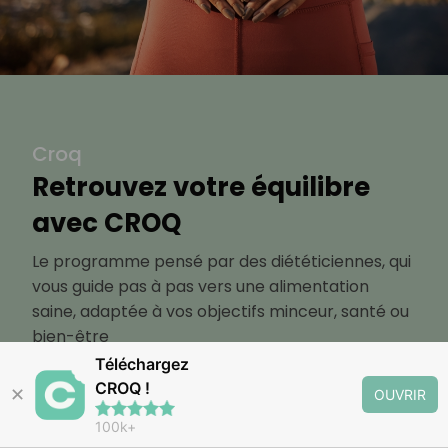
Croq
Retrouvez votre équilibre
avec CROQ
Le programme pensé par des diététiciennes, qui
vous guide pas à pas vers une alimentation
saine, adaptée à vos objectifs minceur, santé ou
bien-être
Téléchargez
CROQ !
✕
OUVRIR
Découvrir
100k+