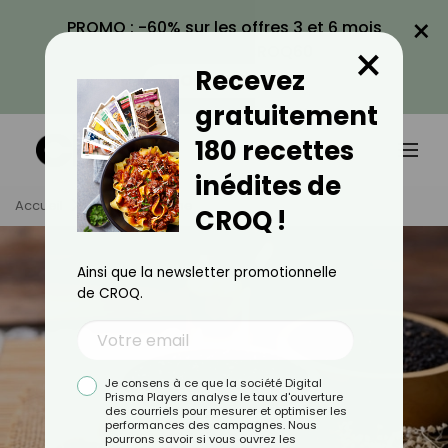
×
PROMO : -60% sur les offres 3 et 6 mois
×
avec le code CROQ60
Recevez
VOIR LA PROMO
gratuitement
180 recettes
inédites de
Accueil
Tag
Sésame
CROQ !
Ainsi que la newsletter promotionnelle
de CROQ.
Je consens à ce que la société Digital
Prisma Players analyse le taux d'ouverture
des courriels pour mesurer et optimiser les
performances des campagnes. Nous
pourrons savoir si vous ouvrez les