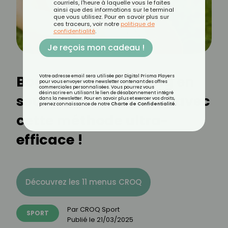
courriels, l'heure à laquelle vous le faites
ainsi que des informations sur le terminal
que vous utilisez. Pour en savoir plus sur
ces traceurs, voir notre
politique de
confidentialité
.
Je reçois mon cadeau !
Boostez votre running en
Votre adresse email sera utilisée par Digital Prisma Players
pour vous envoyer votre newsletter contenant des offres
commerciales personnalisées. Vous pourrez vous
désinscrire en utilisant le lien de désabonnement intégré
seulement 15 minutes avec
dans la newsletter. Pour en savoir plus et exercer vos droits,
prenez connaissance de notre
Charte de Confidentialité
.
cette méthode ultra-
efficace !
Découvrez les 11 menus CROQ
Par
CROQ Sport
SPORT
Publié le
21/03/2025