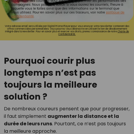
d'ouverture des courriels pour mesurer et optimiser les performances des
campagnes. Nous pourrons savoir si vous ouvrez les courriels, l'heure à
laquelle vous le faites ainsi que des informations sur le terminal que
vous utilisez. Pour en savoir plus sur ces traceurs, voir notre
politique de
confidentialité
.
Votre adresse email sera utilisée par Digital Prisma Playerspour vous envoyer votre newsletter contenant des
offres commerciales personnalisées. Vous pourrez vous désinscrire en utilisant le lien de désabonnement
intégré dans la newsletter. Pour en savoir plus et exercer vos droits, prenez connaissance de notre
Charte de
Confidentialité.
Pourquoi courir plus
longtemps n’est pas
toujours la meilleure
solution ?
De nombreux coureurs pensent que pour progresser,
il faut simplement
augmenter la distance et la
durée de leurs runs
. Pourtant, ce n’est pas toujours
la meilleure approche.