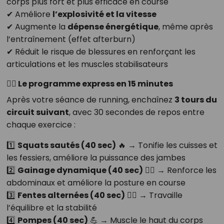
corps plus fort et plus efficace en course
✔ Améliore
l’explosivité et la vitesse
✔ Augmente la
dépense énergétique
, même après
l’entraînement (effet afterburn)
✔ Réduit le risque de blessures en renforçant les
articulations et les muscles stabilisateurs
🏋️‍♀️
Le programme express en 15 minutes
Après votre séance de running, enchaînez
3 tours du
circuit suivant
, avec 30 secondes de repos entre
chaque exercice :
1️⃣
Squats sautés (40 sec)
🔥 → Tonifie les cuisses et
les fessiers, améliore la puissance des jambes
2️⃣
Gainage dynamique (40 sec)
🤸‍♀️ → Renforce les
abdominaux et améliore la posture en course
3️⃣
Fentes alternées (40 sec)
🏃‍♂️ → Travaille
l’équilibre et la stabilité
4️⃣
Pompes (40 sec)
💪 → Muscle le haut du corps