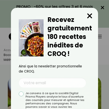
×
PROMO : -60% sur les offres 3 et 6 mois
×
avec le code CROQ60
Recevez
VOIR LA PROMO
gratuitement
180 recettes
inédites de
Accueil
Actus
Sport
CROQ !
Boostez Votre Running En Seulement 15 Minutes Avec Cette
Méthode Ultra-Efficace !
Ainsi que la newsletter promotionnelle
de CROQ.
Je consens à ce que la société Digital
Prisma Players analyse le taux d'ouverture
des courriels pour mesurer et optimiser les
performances des campagnes. Nous
pourrons savoir si vous ouvrez les