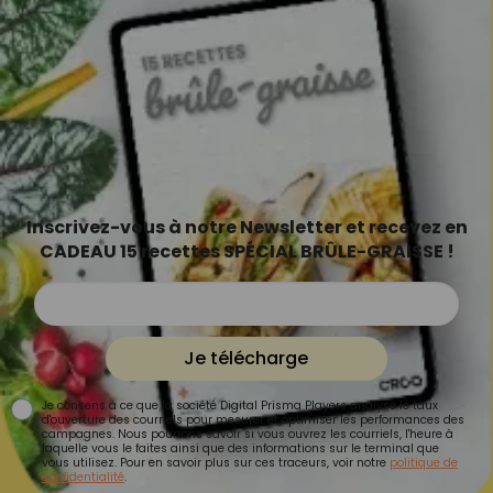
Inscrivez-vous à notre Newsletter et recevez en
CADEAU 15 recettes SPÉCIAL BRÛLE-GRAISSE !
Je télécharge
Je consens à ce que la société Digital Prisma Players analyse le taux
d'ouverture des courriels pour mesurer et optimiser les performances des
campagnes. Nous pourrons savoir si vous ouvrez les courriels, l'heure à
laquelle vous le faites ainsi que des informations sur le terminal que
vous utilisez. Pour en savoir plus sur ces traceurs, voir notre
politique de
confidentialité
.