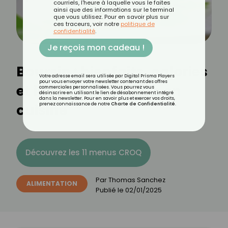
courriels, l'heure à laquelle vous le faites
ainsi que des informations sur le terminal
que vous utilisez. Pour en savoir plus sur
ces traceurs, voir notre
politique de
confidentialité
.
Je reçois mon cadeau !
Boursin : bienfaits, calories
Votre adresse email sera utilisée par Digital Prisma Players
pour vous envoyer votre newsletter contenant des offres
et idées d’utilisation en
commerciales personnalisées. Vous pourrez vous
désinscrire en utilisant le lien de désabonnement intégré
dans la newsletter. Pour en savoir plus et exercer vos droits,
cuisine
prenez connaissance de notre
Charte de Confidentialité
.
Découvrez les 11 menus CROQ
Par
Thomas Sanchez
ALIMENTATION
Publié le
02/01/2025