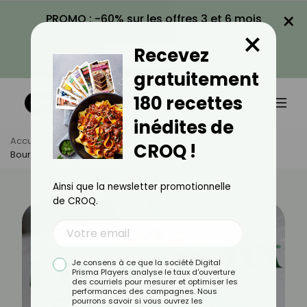
×
PROMO : -60% sur les offres 3 et 6 mois
×
avec le code CROQ60
Recevez
VOIR LA PROMO
gratuitement
180 recettes
inédites de
Accueil
Actus
Alimentation
CROQ !
Boursin : Bienfaits, Calories Et Idées D’utilisation En Cuisine
Ainsi que la newsletter promotionnelle
de CROQ.
Je consens à ce que la société Digital
Prisma Players analyse le taux d'ouverture
des courriels pour mesurer et optimiser les
performances des campagnes. Nous
pourrons savoir si vous ouvrez les