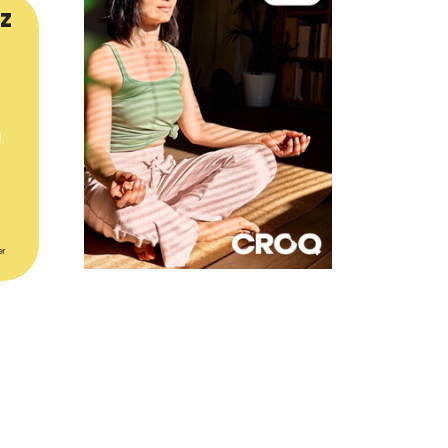
z
er
×
t 180
 CROQ
.
nnelle de