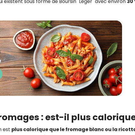
qui existent sous forme de Boursin "Léger" avec environ
30 
romages : est-il plus calorique
n est
plus calorique que le fromage blanc ou la ricott