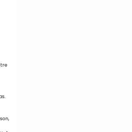
ttre
as.
son,