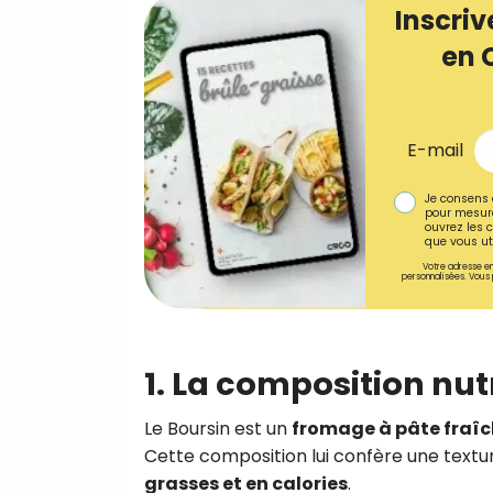
Inscriv
en 
E-mail
Je consens 
pour mesure
ouvrez les c
que vous uti
Votre adresse em
personnalisées. Vous 
1. La composition nut
Le Boursin est un
fromage à pâte fraî
Cette composition lui confère une textu
grasses et en calories
.