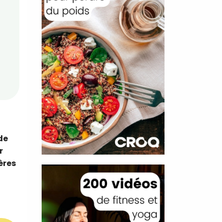
de
r
ères