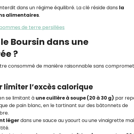
interdit dans un régime équilibré. La clé réside dans
la
ns alimentaires
.
pommes de terre persillées
le Boursin dans une
ée ?
ut être consommé de manière raisonnable sans comprome
 limiter l’excès calorique
 en se limitant à
une cuillère à soupe (20 à 30 g)
par rep
que de pain blanc, en le tartinant sur des bâtonnets de
bre.
nt léger
dans une sauce au yaourt ou une vinaigrette mai
tité.