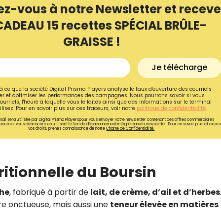
ez-vous à notre Newsletter et receve
CADEAU 15 recettes SPÉCIAL BRÛLE-
GRAISSE !
Je télécharge
à ce que la société Digital Prisma Players analyse le taux d'ouverture des courriels
r et optimiser les performances des campagnes. Nous pourrons savoir si vous
ourriels, l'heure à laquelle vous le faites ainsi que des informations sur le terminal
lisez. Pour en savoir plus sur ces traceurs, voir notre
politique de confidentialité
.
ail sera utilisée par Digital Prisma Playerspour vous envoyer votre newsletter contenant des offres commerciales
pourrez vous désinscrire en utilisant le lien de désabonnement intégré dans la newsletter. Pour en savoir plus et exerc
vos droits, prenez connaissance de notre
Charte de Confidentialité.
Recevez gratuitemen
ritionnelle du Boursin
recettes inédites de
che
, fabriqué à partir de
lait, de crème, d’ail et d’herbes
!
re onctueuse, mais aussi une
teneur élevée en matières
Ainsi que la newsletter promotio