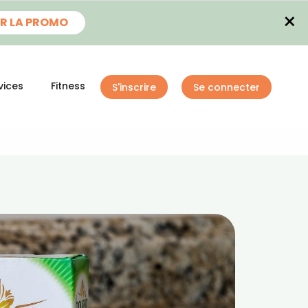
×
R LA PROMO
vices
Fitness
S'inscrire
Se connecter