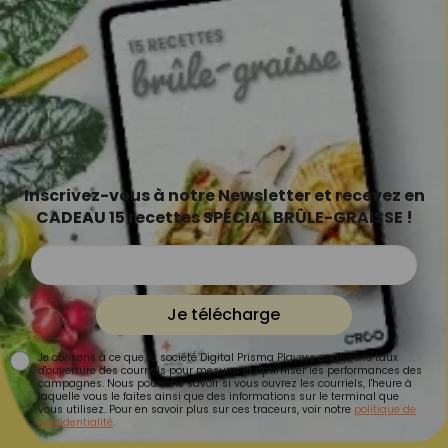
Inscrivez-vous à notre Newsletter et recevez en
CADEAU 15 recettes SPÉCIAL BRÛLE-GRAISSE !
Je télécharge
Je consens à ce que la société Digital Prisma Players analyse le taux
d'ouverture des courriels pour mesurer et optimiser les performances des
campagnes. Nous pourrons savoir si vous ouvrez les courriels, l'heure à
laquelle vous le faites ainsi que des informations sur le terminal que
vous utilisez. Pour en savoir plus sur ces traceurs, voir notre
politique de
confidentialité
.