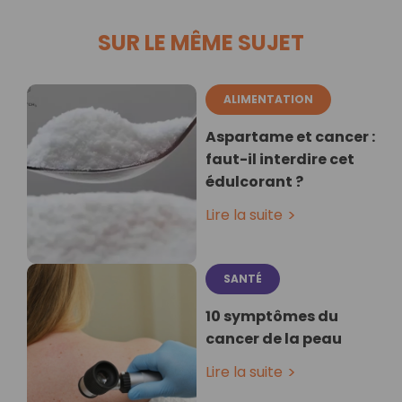
SUR LE MÊME SUJET
ALIMENTATION
Aspartame et cancer :
faut-il interdire cet
édulcorant ?
Lire la suite
SANTÉ
10 symptômes du
cancer de la peau
Lire la suite