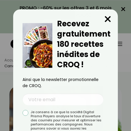
×
PROMO : -60% sur les offres 3 et 6 mois
×
avec le code CROQ60
Recevez
VOIR LA PROMO
gratuitement
180 recettes
inédites de
Accueil
Actus
Santé
CROQ !
Cancer De La Mâchoire : Quels Sont Les Premiers Signes ?
Ainsi que la newsletter promotionnelle
de CROQ.
Je consens à ce que la société Digital
Prisma Players analyse le taux d'ouverture
des courriels pour mesurer et optimiser les
performances des campagnes. Nous
pourrons savoir si vous ouvrez les