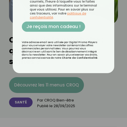
courriels, l'heure à laquelle vous le faites
ainsi que des informations sur le terminal
que vous utilisez. Pour en savoir plus sur
ces traceurs, voir notre
politique de
confidentialité
.
Je reçois mon cadeau !
Cancer de la mâchoire :
Votre adresse email sera utilisée par Digital Prisma Players
pour vous envoyer votre newsletter contenant des offres
quels sont les premiers
commerciales personnalisées. Vous pourrez vous
désinscrire en utilisant le lien de désabonnement intégré
dans la newsletter. Pour en savoir plus et exercer vos droits,
signes ?
prenez connaissance de notre
Charte de Confidentialité
.
Découvrez les 11 menus CROQ
Par
CROQ Bien-être
SANTÉ
Publié le
28/09/2025