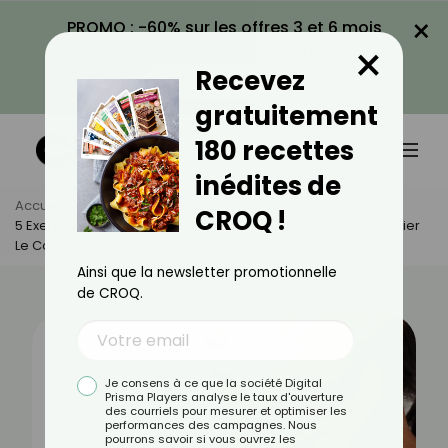
×
PROMO : -60% sur les offres 3 et 6 mois
×
avec le code CROQ60
Recevez
VOIR LA PROMO
gratuitement
180 recettes
inédites de
Accueil
Actus
Sport
CROQ !
5 Exercices Efficaces Pour Éliminer Le Double Menton Et Tonifier
Le Cou
Ainsi que la newsletter promotionnelle
de CROQ.
Je consens à ce que la société Digital
Prisma Players analyse le taux d'ouverture
des courriels pour mesurer et optimiser les
performances des campagnes. Nous
pourrons savoir si vous ouvrez les