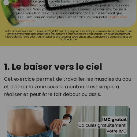
Je consens à ce que la société Digital Prisma Players analyse le taux
d'ouverture des courriels pour mesurer et optimiser les performances des
campagnes. Nous pourrons savoir si vous ouvrez les courriels, l'heure à
laquelle vous le faites ainsi que des informations sur le terminal que
vous utilisez. Pour en savoir plus sur ces traceurs, voir notre
politique de
confidentialité
.
Votre adresse email sera utilisée par Digital Prisma Playerspour vous envoyer votre newsletter contenant des
offres commerciales personnalisées. Vous pourrez vous désinscrire en utilisant le lien de désabonnement
intégré dans la newsletter. Pour en savoir plus et exercer vos droits, prenez connaissance de notre
Charte de
Confidentialité.
1. Le baiser vers le ciel
Cet exercice permet de travailler les muscles du cou
et d'étirer la zone sous le menton. Il est simple à
réaliser et peut être fait debout ou assis.