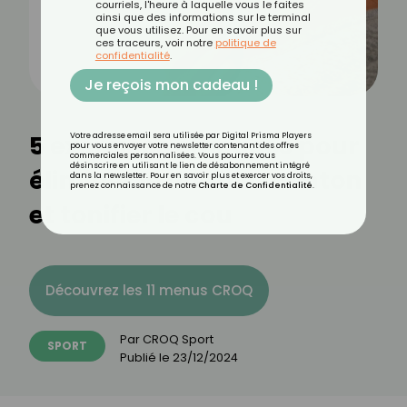
courriels, l'heure à laquelle vous le faites
ainsi que des informations sur le terminal
que vous utilisez. Pour en savoir plus sur
ces traceurs, voir notre
politique de
confidentialité
.
Je reçois mon cadeau !
5 exercices efficaces pour
Votre adresse email sera utilisée par Digital Prisma Players
pour vous envoyer votre newsletter contenant des offres
commerciales personnalisées. Vous pourrez vous
désinscrire en utilisant le lien de désabonnement intégré
éliminer le double menton
dans la newsletter. Pour en savoir plus et exercer vos droits,
prenez connaissance de notre
Charte de Confidentialité
.
et tonifier le cou
Découvrez les 11 menus CROQ
Par
CROQ Sport
SPORT
Publié le
23/12/2024