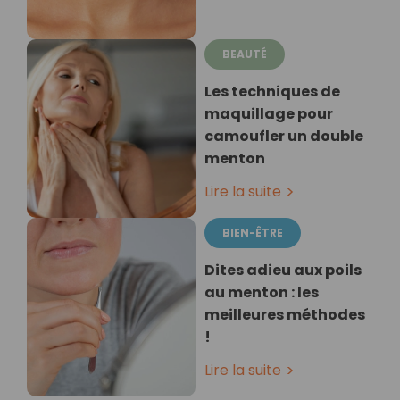
BEAUTÉ
Les techniques de
maquillage pour
camoufler un double
menton
Lire la suite
BIEN-ÊTRE
Dites adieu aux poils
au menton : les
meilleures méthodes
!
Lire la suite