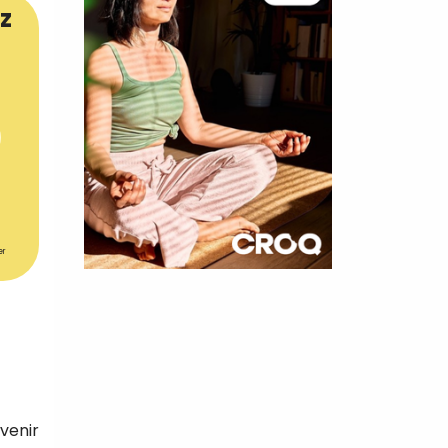
z
er
×
t 180
 CROQ
venir
nnelle de