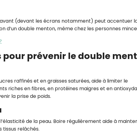
 l’avant (devant les écrans notamment) peut accentuer l
rition d’un double menton, même chez les personnes mince
?
s pour prévenir le double men
cres raffinés et en graisses saturées, aide à limiter le
ents riches en fibres, en protéines maigres et en antioxyd
enir la prise de poids.
u
 l’élasticité de la peau. Boire régulièrement aide à mainten
s tissus relâchés.