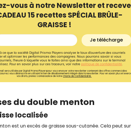
ez-vous à notre Newsletter et receve
CADEAU 15 recettes SPÉCIAL BRÛLE-
GRAISSE !
Je télécharge
à ce que la société Digital Prisma Players analyse le taux d'ouverture des courriels
r et optimiser les performances des campagnes. Nous pourrons savoir si vous
ourriels, l'heure à laquelle vous le faites ainsi que des informations sur le terminal
lisez. Pour en savoir plus sur ces traceurs, voir notre
politique de confidentialité
.
ail sera utilisée par Digital Prisma Playerspour vous envoyer votre newsletter contenant des offres commerciales
pourrez vous désinscrire en utilisant le lien de désabonnement intégré dans la newsletter. Pour en savoir plus et exerc
vos droits, prenez connaissance de notre
Charte de Confidentialité.
Recevez gratuitemen
ses du double menton
recettes inédites de
sse localisée
!
nton est un excès de graisse sous-cutanée. Cela peut sur
Ainsi que la newsletter promotio