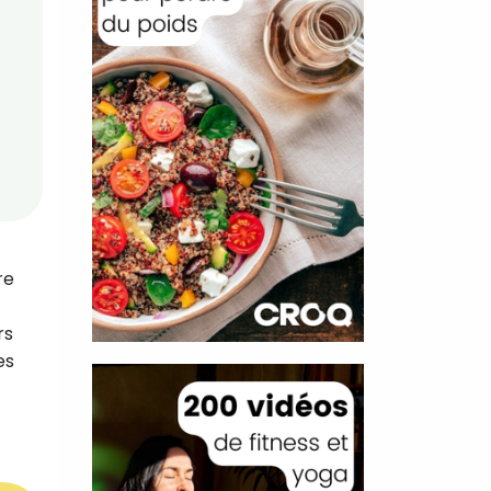
re
rs
es