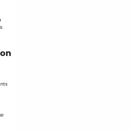
a
s.
ton
ants
ir