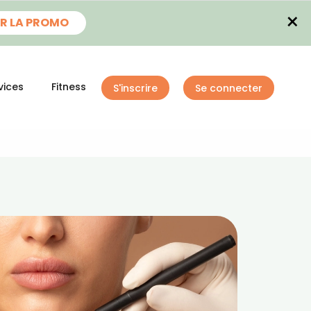
×
R LA PROMO
vices
Fitness
S'inscrire
Se connecter