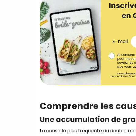
Inscriv
en 
E-mail
Je consens 
pour mesure
ouvrez les c
que vous uti
Votre adresse em
personnalisées. Vous 
Comprendre les cau
Une accumulation de grai
La cause la plus fréquente du double me