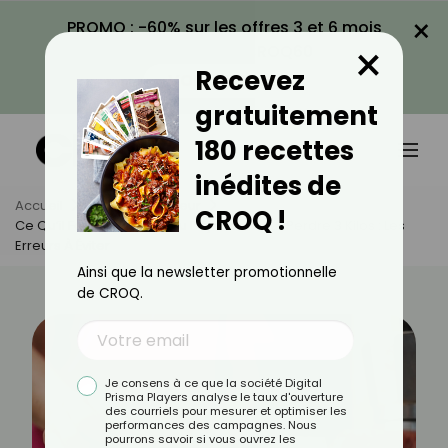
×
PROMO : -60% sur les offres 3 et 6 mois
×
avec le code CROQ60
Recevez
VOIR LA PROMO
gratuitement
180 recettes
inédites de
Accueil
Actus
Minceur
CROQ !
Ce Qu’il Faut Supprimer Au Déjeuner Pour Perdre 3 Kilos : Les
Erreurs À Éviter
Ainsi que la newsletter promotionnelle
de CROQ.
Je consens à ce que la société Digital
Prisma Players analyse le taux d'ouverture
des courriels pour mesurer et optimiser les
performances des campagnes. Nous
pourrons savoir si vous ouvrez les