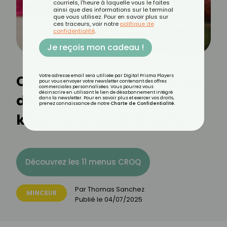
courriels, l'heure à laquelle vous le faites
ainsi que des informations sur le terminal
que vous utilisez. Pour en savoir plus sur
ces traceurs, voir notre
politique de
confidentialité
.
Je reçois mon cadeau !
Ce qu’il faut supprimer au
Votre adresse email sera utilisée par Digital Prisma Players
pour vous envoyer votre newsletter contenant des offres
commerciales personnalisées. Vous pourrez vous
désinscrire en utilisant le lien de désabonnement intégré
déjeuner pour perdre 3
dans la newsletter. Pour en savoir plus et exercer vos droits,
prenez connaissance de notre
Charte de Confidentialité
.
kilos : les erreurs à éviter
Découvrez les 11 menus CROQ
Par
Thomas Sanchez
MINCEUR
Publié le
04/07/2025