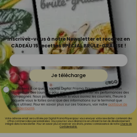
Inscrivez-vous à notre Newsletter et recevez en
CADEAU 15 recettes SPÉCIAL BRÛLE-GRAISSE !
Je télécharge
Je consens à ce que la société Digital Prisma Players analyse le taux
d'ouverture des courriels pour mesurer et optimiser les performances des
campagnes. Nous pourrons savoir si vous ouvrez les courriels, l'heure à
laquelle vous le faites ainsi que des informations sur le terminal que
vous utilisez. Pour en savoir plus sur ces traceurs, voir notre
politique de
confidentialité
.
Votre adresse email sera utilisée par Digital Prisma Playerspour vous envoyer votre newsletter contenant des
offres commerciales personnalisées. Vous pourrez vous désinscrire en utilisant le lien de désabonnement
intégré dans la newsletter. Pour en savoir plus et exercer vos droits, prenez connaissance de notre
Charte de
Confidentialité.