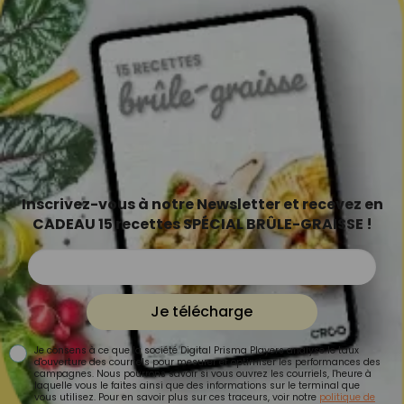
Inscrivez-vous à notre Newsletter et recevez en
CADEAU 15 recettes SPÉCIAL BRÛLE-GRAISSE !
Je télécharge
Je consens à ce que la société Digital Prisma Players analyse le taux
d'ouverture des courriels pour mesurer et optimiser les performances des
campagnes. Nous pourrons savoir si vous ouvrez les courriels, l'heure à
laquelle vous le faites ainsi que des informations sur le terminal que
vous utilisez. Pour en savoir plus sur ces traceurs, voir notre
politique de