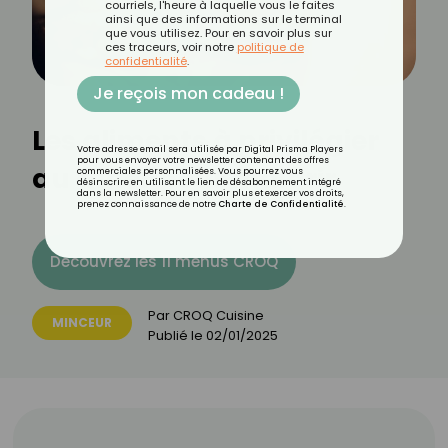
courriels, l'heure à laquelle vous le faites
ainsi que des informations sur le terminal
que vous utilisez. Pour en savoir plus sur
ces traceurs, voir notre
politique de
confidentialité
.
Je reçois mon cadeau !
Les aliments à privilégier
Votre adresse email sera utilisée par Digital Prisma Players
pour vous envoyer votre newsletter contenant des offres
au dîner pour maigrir
commerciales personnalisées. Vous pourrez vous
désinscrire en utilisant le lien de désabonnement intégré
dans la newsletter. Pour en savoir plus et exercer vos droits,
prenez connaissance de notre
Charte de Confidentialité
.
Découvrez les 11 menus CROQ
Par
CROQ Cuisine
MINCEUR
Publié le
02/01/2025