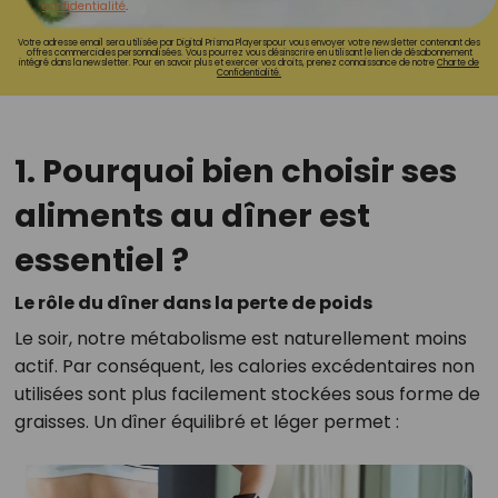
confidentialité
.
Votre adresse email sera utilisée par Digital Prisma Playerspour vous envoyer votre newsletter contenant des
offres commerciales personnalisées. Vous pourrez vous désinscrire en utilisant le lien de désabonnement
intégré dans la newsletter. Pour en savoir plus et exercer vos droits, prenez connaissance de notre
Charte de
Confidentialité.
1. Pourquoi bien choisir ses
aliments au dîner est
essentiel ?
Le rôle du dîner dans la perte de poids
Le soir, notre métabolisme est naturellement moins
actif. Par conséquent, les calories excédentaires non
utilisées sont plus facilement stockées sous forme de
graisses. Un dîner équilibré et léger permet :