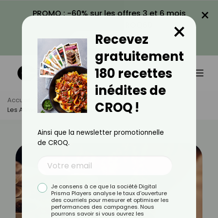
×
PROMO : -60% sur les offres 3 et 6 mois
×
avec le code CROQ60
Recevez
VOIR LA PROMO
gratuitement
180 recettes
inédites de
Accueil
Actus
Minceur
CROQ !
Les Aliments À Privilégier Au Dîner Pour Maigrir
Ainsi que la newsletter promotionnelle
de CROQ.
Je consens à ce que la société Digital
Prisma Players analyse le taux d'ouverture
des courriels pour mesurer et optimiser les
performances des campagnes. Nous
pourrons savoir si vous ouvrez les