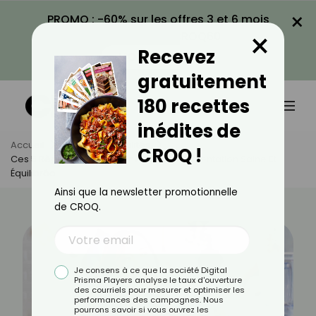
×
PROMO : -60% sur les offres 3 et 6 mois
×
avec le code CROQ60
Recevez
VOIR LA PROMO
gratuitement
180 recettes
inédites de
Accueil
Actus
Actualités
CROQ !
Ces 5 Règles À Suivre Pour Avoir Une Alimentation Saine Et
Équilibrée
Ainsi que la newsletter promotionnelle
de CROQ.
Je consens à ce que la société Digital
Prisma Players analyse le taux d'ouverture
des courriels pour mesurer et optimiser les
performances des campagnes. Nous
pourrons savoir si vous ouvrez les