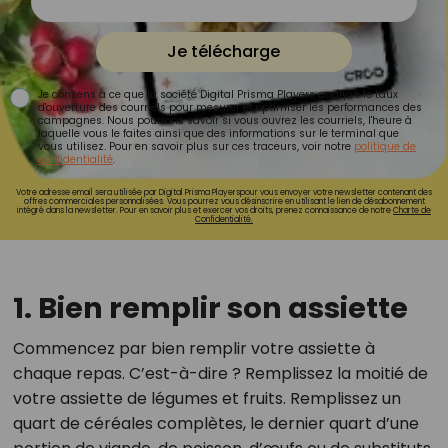
Je télécharge
Je consens à ce que la société Digital Prisma Players analyse le taux
d'ouverture des courriels pour mesurer et optimiser les performances des
campagnes. Nous pourrons savoir si vous ouvrez les courriels, l'heure à
laquelle vous le faites ainsi que des informations sur le terminal que
vous utilisez. Pour en savoir plus sur ces traceurs, voir notre
politique de
confidentialité
.
Votre adresse email sera utilisée par Digital Prisma Playerspour vous envoyer votre newsletter contenant des
offres commerciales personnalisées. Vous pourrez vous désinscrire en utilisant le lien de désabonnement
intégré dans la newsletter. Pour en savoir plus et exercer vos droits, prenez connaissance de notre
Charte de
Confidentialité.
1. Bien remplir son assiette
Commencez par bien remplir votre assiette à
chaque repas. C’est-à-dire ? Remplissez la moitié de
votre assiette de légumes et fruits. Remplissez un
quart de céréales complètes, le dernier quart d’une