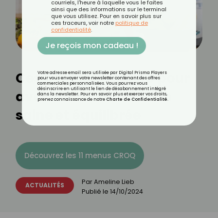
courriels, l'heure à laquelle vous le faites
ainsi que des informations sur le terminal
que vous utilisez. Pour en savoir plus sur
ces traceurs, voir notre
politique de
confidentialité
.
Je reçois mon cadeau !
Ces 5 règles à suivre pour
Votre adresse email sera utilisée par Digital Prisma Players
pour vous envoyer votre newsletter contenant des offres
commerciales personnalisées. Vous pourrez vous
désinscrire en utilisant le lien de désabonnement intégré
avoir une alimentation
dans la newsletter. Pour en savoir plus et exercer vos droits,
prenez connaissance de notre
Charte de Confidentialité
.
saine et équilibrée
Découvrez les 11 menus CROQ
Par
Ameline Lieb
ACTUALITÉS
Publié le
14/10/2024