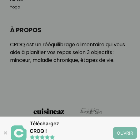
Yoga
À PROPOS
CROQ est un rééquilibrage alimentaire qui vous
aide à planifier vos repas selon 3 objectifs :
minceur, maladie chronique, étapes de vie.
Téléchargez
CROQ !
✕
OUVRIR