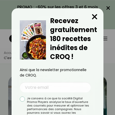
×
PROMO : -60% sur les offres 3 et 6 mois
×
avec le code CROQ60
Recevez
VOIR LA PROMO
gratuitement
180 recettes
inédites de
Accueil
Actus
Sport
CROQ !
C'est Quoi Le Gainage Commando ?
Ainsi que la newsletter promotionnelle
de CROQ.
Je consens à ce que la société Digital
Prisma Players analyse le taux d'ouverture
des courriels pour mesurer et optimiser les
performances des campagnes. Nous
pourrons savoir si vous ouvrez les