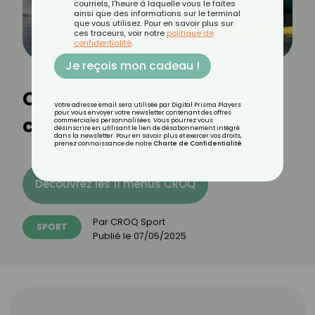
courriels, l'heure à laquelle vous le faites
ainsi que des informations sur le terminal
que vous utilisez. Pour en savoir plus sur
ces traceurs, voir notre
politique de
confidentialité
.
Je reçois mon cadeau !
C'est quoi le gainage
Votre adresse email sera utilisée par Digital Prisma Players
pour vous envoyer votre newsletter contenant des offres
commando ?
commerciales personnalisées. Vous pourrez vous
désinscrire en utilisant le lien de désabonnement intégré
dans la newsletter. Pour en savoir plus et exercer vos droits,
prenez connaissance de notre
Charte de Confidentialité
.
Découvrez les 11 menus CROQ
Par
CROQ Sport
SPORT
Publié le
07/05/2025