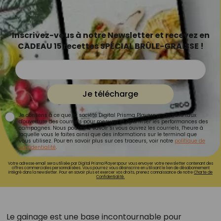
Inscrivez-vous à notre Newsletter et recevez en
CADEAU 15 recettes SPÉCIAL BRÛLE-GRAISSE !
Je télécharge
Je consens à ce que la société Digital Prisma Players analyse le taux
d'ouverture des courriels pour mesurer et optimiser les performances des
campagnes. Nous pourrons savoir si vous ouvrez les courriels, l'heure à
laquelle vous le faites ainsi que des informations sur le terminal que
vous utilisez. Pour en savoir plus sur ces traceurs, voir notre
politique de
confidentialité
.
Votre adresse email sera utilisée par Digital Prisma Playerspour vous envoyer votre newsletter contenant des
offres commerciales personnalisées. Vous pourrez vous désinscrire en utilisant le lien de désabonnement
intégré dans la newsletter. Pour en savoir plus et exercer vos droits, prenez connaissance de notre
Charte de
Confidentialité.
Le gainage est une base incontournable pour