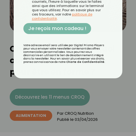
courriels, l'heure à laquelle vous le faites
ainsi que des informations sur le terminal
que vous utilisez. Pour en savoir plus sur
ces traceurs, voir notre
politique de
confidentialité
.
Je reçois mon cadeau !
Chia ou avoine : par quoi
Votre adresse email sera utilisée par Digital Prisma Players
pour vous envoyer votre newsletter contenant des offres
commerciales personnalisées. Vous pourrez vous
désinscrire en utilisant le lien de désabonnement intégré
commencer la journée
dans la newsletter. Pour en savoir plus et exercer vos droits,
prenez connaissance de notre
Charte de Confidentialité
.
pour être en forme ?
Découvrez les 11 menus CROQ
Par
CROQ Nutrition
ALIMENTATION
Publié le
03/04/2026