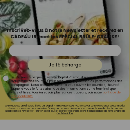
Inscrivez-vous à notre Newsletter et recevez en
CADEAU 15 recettes SPÉCIAL BRÛLE-GRAISSE !
Je télécharge
Je consens à ce que la société Digital Prisma Players analyse le taux
d'ouverture des courriels pour mesurer et optimiser les performances des
campagnes. Nous pourrons savoir si vous ouvrez les courriels, l'heure à
laquelle vous le faites ainsi que des informations sur le terminal que
vous utilisez. Pour en savoir plus sur ces traceurs, voir notre
politique de
confidentialité
.
Votre adresse email sera utilisée par Digital Prisma Playerspour vous envoyer votre newsletter contenant des
offres commerciales personnalisées. Vous pourrez vous désinscrire en utilisant le lien de désabonnement
intégré dans la newsletter. Pour en savoir plus et exercer vos droits, prenez connaissance de notre
Charte de
Confidentialité.