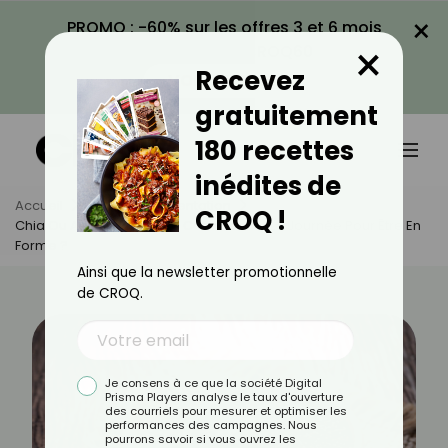
×
PROMO : -60% sur les offres 3 et 6 mois
×
avec le code CROQ60
Recevez
VOIR LA PROMO
gratuitement
180 recettes
inédites de
Accueil
Actus
Alimentation
CROQ !
Chia Ou Avoine : Par Quoi Commencer La Journée Pour Être En
Forme ?
Ainsi que la newsletter promotionnelle
de CROQ.
Je consens à ce que la société Digital
Prisma Players analyse le taux d'ouverture
des courriels pour mesurer et optimiser les
performances des campagnes. Nous
pourrons savoir si vous ouvrez les