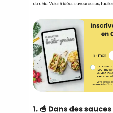
de chia. Voici 5 idées savoureuses, facile
Inscriv
en 
E-mail
Je consens 
pour mesure
ouvrez les c
que vous uti
Votre adresse em
personnalisées. Vous 
1. 🥣 Dans des sauces