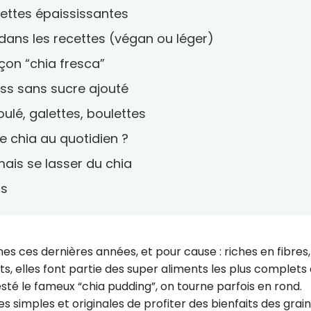
rettes épaississantes
dans les recettes (végan ou léger)
çon “chia fresca”
ess sans sucre ajouté
oulé, galettes, boulettes
e chia au quotidien ?
mais se lasser du chia
ts
nes ces dernières années, et pour cause : riches en fibres
, elles font partie des super aliments les plus complets 
testé le fameux “chia pudding”, on tourne parfois en rond.
es simples et originales de profiter des bienfaits des grai