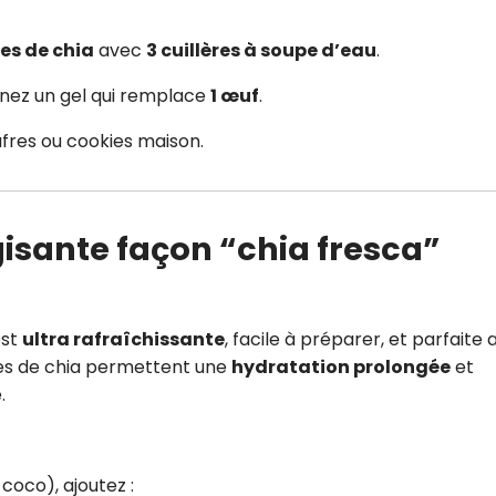
nes de chia
avec
3 cuillères à soupe d’eau
.
enez un gel qui remplace
1 œuf
.
ufres ou cookies maison.
gisante façon “chia fresca”
est
ultra rafraîchissante
, facile à préparer, et parfaite
nes de chia permettent une
hydratation prolongée
et
.
coco), ajoutez :