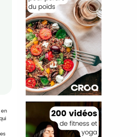
, en
qui
nes