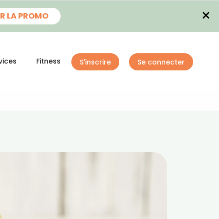
×
R LA PROMO
vices
Fitness
S'inscrire
Se connecter