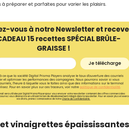
s à préparer et parfaites pour varier les plaisirs.
ez-vous à notre Newsletter et receve
CADEAU 15 recettes SPÉCIAL BRÛLE-
GRAISSE !
Je télécharge
à ce que la société Digital Prisma Players analyse le taux d'ouverture des courriels
r et optimiser les performances des campagnes. Nous pourrons savoir si vous
ourriels, l'heure à laquelle vous le faites ainsi que des informations sur le terminal
lisez. Pour en savoir plus sur ces traceurs, voir notre
politique de confidentialité
.
Recevez gratuitemen
ail sera utilisée par Digital Prisma Playerspour vous envoyer votre newsletter contenant des offres commerciales
pourrez vous désinscrire en utilisant le lien de désabonnement intégré dans la newsletter. Pour en savoir plus et exerc
vos droits, prenez connaissance de notre
Charte de Confidentialité.
recettes inédites de
!
 et vinaigrettes épaississante
Ainsi que la newsletter promotio