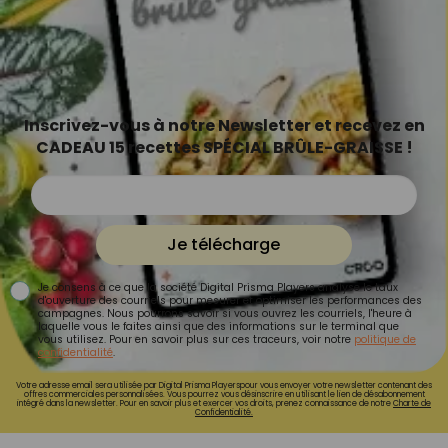
Inscrivez-vous à notre Newsletter et recevez en
CADEAU 15 recettes SPÉCIAL BRÛLE-GRAISSE !
Je télécharge
Je consens à ce que la société Digital Prisma Players analyse le taux
d'ouverture des courriels pour mesurer et optimiser les performances des
campagnes. Nous pourrons savoir si vous ouvrez les courriels, l'heure à
laquelle vous le faites ainsi que des informations sur le terminal que
vous utilisez. Pour en savoir plus sur ces traceurs, voir notre
politique de
confidentialité
.
Votre adresse email sera utilisée par Digital Prisma Playerspour vous envoyer votre newsletter contenant des
offres commerciales personnalisées. Vous pourrez vous désinscrire en utilisant le lien de désabonnement
intégré dans la newsletter. Pour en savoir plus et exercer vos droits, prenez connaissance de notre
Charte de
Confidentialité.