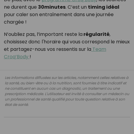
ne durent que
30minutes
. C’est un
timing idéal
pour caler son entraînement dans une journée
chargée !
N’oubliez pas, l’important reste la
régularité
,
choisissez donc l'horaire qui vous correspond le mieux
et partagez-nous vos ressentis sur la
Team
Croq’Body
!
Les informations diffusées sur les articles, notamment celles relatives à
la santé, au bien-être ou à la nutrition, sont fournies à titre indicatif et
ne constituent en aucun cas un diagnostic, un traitement ou une
prescription médicale. L'utilisateur est invité à consulter un médecin ou
un professionnel de santé qualifié pour toute question relative à son
état de santé.