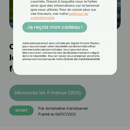
courriels, l'heure à laquelle vous le faites
ainsi que des informations sur le terminal
que vous utilisez. Pour en savoir plus sur
ces traceurs, voir notre
politique de
confidentialité
.
Je reçois mon cadeau !
Chronobiologie : quelle est
Votre adresse email sera utilisée par Digital Prisma Players
pour vous envoyer votre newsletter contenant des offres
commerciales personnalisées. Vous pourrez vous
désinscrire en utilisant le lien de désabonnement intégré
la meilleure heure pour
dans la newsletter. Pour en savoir plus et exercer vos droits,
prenez connaissance de notre
Charte de Confidentialité
.
faire du sport ?
Découvrez les 11 menus CROQ
Par
Amandine Vanstaevel
SPORT
Publié le
09/07/2021