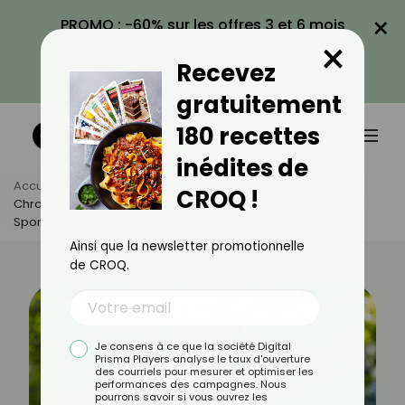
×
PROMO : -60% sur les offres 3 et 6 mois
×
avec le code CROQ60
Recevez
VOIR LA PROMO
gratuitement
180 recettes
inédites de
Accueil
Actus
Sport
CROQ !
Chronobiologie : Quelle Est La Meilleure Heure Pour Faire Du
Sport ?
Ainsi que la newsletter promotionnelle
de CROQ.
Je consens à ce que la société Digital
Prisma Players analyse le taux d'ouverture
des courriels pour mesurer et optimiser les
performances des campagnes. Nous
pourrons savoir si vous ouvrez les