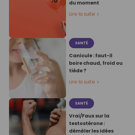
du moment
Lire la suite
SANTÉ
Canicule : faut-il
boire chaud, froid ou
tiède ?
Lire la suite
SANTÉ
Vrai/Faux sur la
testostérone :
démêler les idées