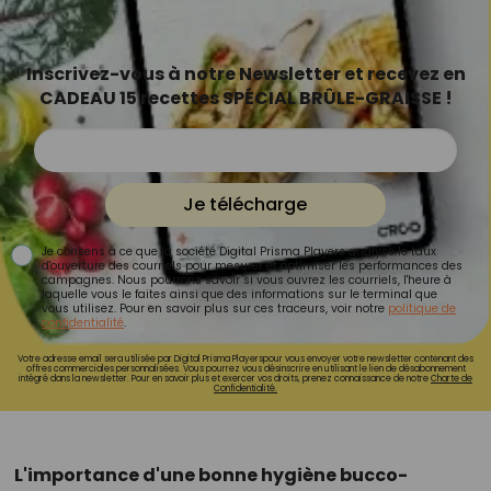
Inscrivez-vous à notre Newsletter et recevez en
CADEAU 15 recettes SPÉCIAL BRÛLE-GRAISSE !
Je télécharge
Je consens à ce que la société Digital Prisma Players analyse le taux
d'ouverture des courriels pour mesurer et optimiser les performances des
campagnes. Nous pourrons savoir si vous ouvrez les courriels, l'heure à
laquelle vous le faites ainsi que des informations sur le terminal que
vous utilisez. Pour en savoir plus sur ces traceurs, voir notre
politique de
confidentialité
.
Votre adresse email sera utilisée par Digital Prisma Playerspour vous envoyer votre newsletter contenant des
offres commerciales personnalisées. Vous pourrez vous désinscrire en utilisant le lien de désabonnement
intégré dans la newsletter. Pour en savoir plus et exercer vos droits, prenez connaissance de notre
Charte de
Confidentialité.
L'importance d'une bonne hygiène bucco-