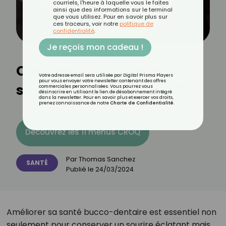
courriels, l'heure à laquelle vous le faites
ainsi que des informations sur le terminal
que vous utilisez. Pour en savoir plus sur
ces traceurs, voir notre
politique de
confidentialité
.
Je reçois mon cadeau !
Comment améliorer sa
Votre adresse email sera utilisée par Digital Prisma Players
pour vous envoyer votre newsletter contenant des offres
santé bucco-dentaire ?
commerciales personnalisées. Vous pourrez vous
désinscrire en utilisant le lien de désabonnement intégré
dans la newsletter. Pour en savoir plus et exercer vos droits,
prenez connaissance de notre
Charte de Confidentialité
.
Découvrez les 11 menus CROQ
Par
Thomas Sanchez
SANTÉ
Publié le
24/03/2024
Améliorer sa santé bucco-dentaire est essentiel non
seulement pour conserver un sourire éclatant mais