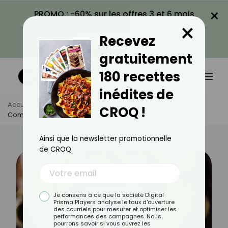
×
PROMO : -60% sur les offres 3 et 6 mois
×
avec le code CROQ60
Recevez
VOIR LA PROMO
gratuitement
180 recettes
inédites de
Accueil
Actus
Santé
CROQ !
Comment Améliorer Sa Santé Bucco-Dentaire ?
Ainsi que la newsletter promotionnelle
de CROQ.
Je consens à ce que la société Digital
Prisma Players analyse le taux d'ouverture
des courriels pour mesurer et optimiser les
performances des campagnes. Nous
pourrons savoir si vous ouvrez les