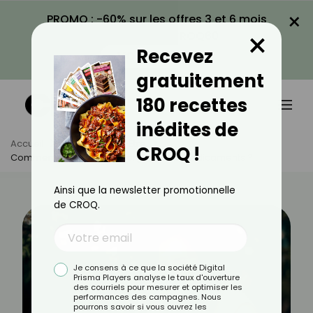
×
PROMO : -60% sur les offres 3 et 6 mois
×
avec le code CROQ60
Recevez
VOIR LA PROMO
gratuitement
180 recettes
inédites de
Accueil
Actus
Bien-Être
CROQ !
Comment Apaiser Vos Allergies Sans Médicaments ?
Ainsi que la newsletter promotionnelle
de CROQ.
Je consens à ce que la société Digital
Prisma Players analyse le taux d'ouverture
des courriels pour mesurer et optimiser les
performances des campagnes. Nous
pourrons savoir si vous ouvrez les