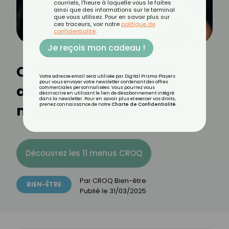
courriels, l'heure à laquelle vous le faites
ainsi que des informations sur le terminal
que vous utilisez. Pour en savoir plus sur
ces traceurs, voir notre
politique de
confidentialité
.
Je reçois mon cadeau !
Comment apaiser vos
Votre adresse email sera utilisée par Digital Prisma Players
pour vous envoyer votre newsletter contenant des offres
allergies sans
commerciales personnalisées. Vous pourrez vous
désinscrire en utilisant le lien de désabonnement intégré
dans la newsletter. Pour en savoir plus et exercer vos droits,
médicaments ?
prenez connaissance de notre
Charte de Confidentialité
.
Découvrez les 11 menus CROQ
Par
CROQ Bien-être
BIEN-ÊTRE
Publié le
31/03/2025