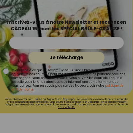
Inscrivez-vous à notre Newsletter et recevez en
CADEAU 15 recettes SPÉCIAL BRÛLE-GRAISSE !
Je télécharge
Je consens à ce que la société Digital Prisma Players analyse le taux
d'ouverture des courriels pour mesurer et optimiser les performances des
campagnes. Nous pourrons savoir si vous ouvrez les courriels, l'heure à
laquelle vous le faites ainsi que des informations sur le terminal que
vous utilisez. Pour en savoir plus sur ces traceurs, voir notre
politique de
confidentialité
.
Votre adresse email sera utilisée par Digital Prisma Playerspour vous envoyer votre newsletter contenant des
offres commerciales personnalisées. Vous pourrez vous désinscrire en utilisant le lien de désabonnement
intégré dans la newsletter. Pour en savoir plus et exercer vos droits, prenez connaissance de notre
Charte de
Confidentialité.