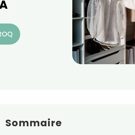
 A
CROQ
Sommaire