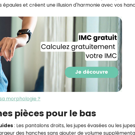
 épaules et créent une illusion d'harmonie avec vos han
CROQ.
Je consens à ce que la société Digi
Prisma Players analyse le taux d'ou
des courriels pour mesurer et optim
performances des campagnes. No
pourrons savoir si vous ouvrez les co
l'heure à laquelle vous le faites ains
des informations sur le terminal qu
utilisez. Pour en savoir plus sur ces 
voir notre
politique de confidentialit
Je reçois mon cadeau !
 sa morphologie ?
Votre adresse email sera utilisée par Digital Prisma Playe
envoyer votre newsletter contenant des offres commercial
nes pièces pour le bas
personnalisées. Vous pourrez vous désinscrire en utilisan
désabonnement intégré dans la newsletter. Pour en savoi
exercer vos droits, prenez connaissance de notre
Charte 
Confidentialité
.
luides
: Les pantalons droits, les jupes évasées ou les jupe
 largeur des hanches sans ajouter de volume supplémentai