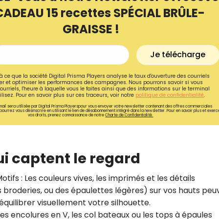
CADEAU 15 recettes SPÉCIAL BRÛLE-
GRAISSE !
Je télécharge
à ce que la société Digital Prisma Players analyse le taux d'ouverture des courriels
r et optimiser les performances des campagnes. Nous pourrons savoir si vous
ourriels, l'heure à laquelle vous le faites ainsi que des informations sur le terminal
lisez. Pour en savoir plus sur ces traceurs, voir notre
politique de confidentialité
.
ail sera utilisée par Digital Prisma Playerspour vous envoyer votre newsletter contenant des offres commerciales
pourrez vous désinscrire en utilisant le lien de désabonnement intégré dans la newsletter. Pour en savoir plus et exerc
vos droits, prenez connaissance de notre
Charte de Confidentialité.
ui captent le regard
Recevez gratuitemen
recettes inédites de
otifs
: Les couleurs vives, les imprimés et les détails
 broderies, ou des épaulettes légères) sur vos hauts peu
!
 équilibrer visuellement votre silhouette.
Les encolures en V, les col bateaux ou les tops à épaules
Ainsi que la newsletter promotio