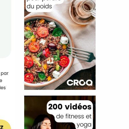
 par
de
des
z