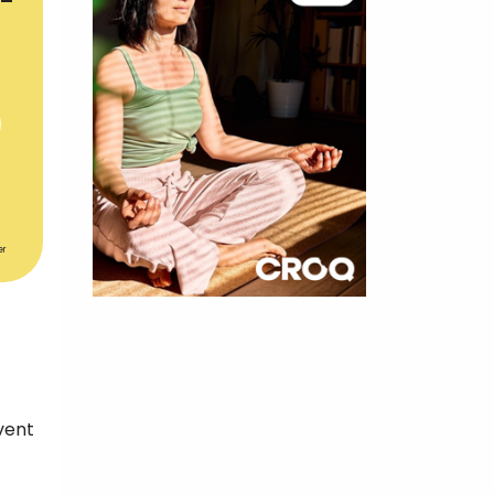
er
×
t 180
 CROQ
vent
nnelle de