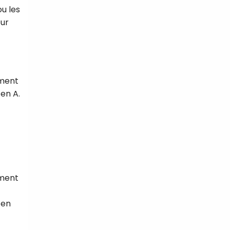
ou les
our
ement
 en A.
ement
 en