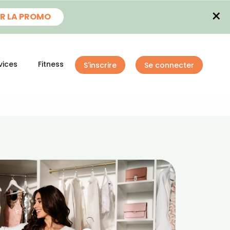
×
R LA PROMO
vices
Fitness
S'inscrire
Se connecter