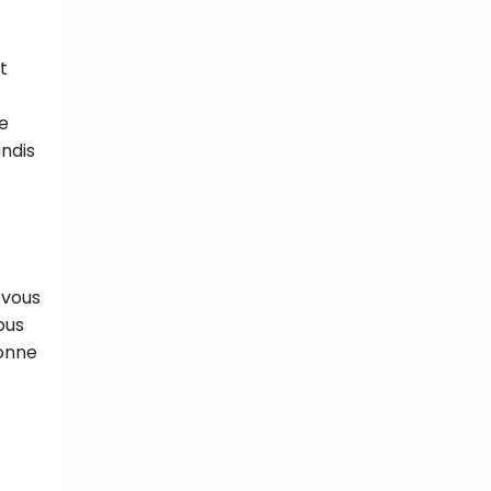
t
le
andis
 vous
ous
yonne