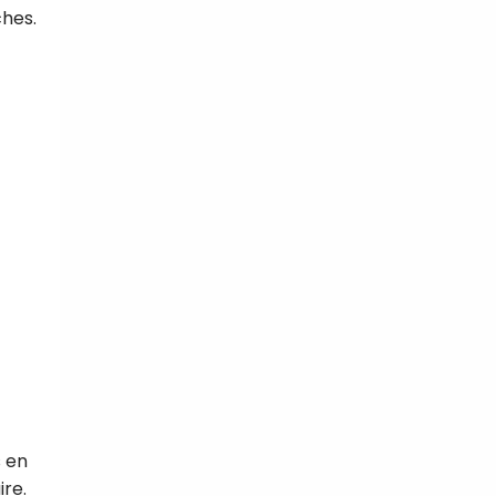
ches.
tal
verture
iser les
us
urriels,
i que
e vous
traceurs,
é
.
rs pour vous
es
t le lien de
r plus et
de
s en
re.