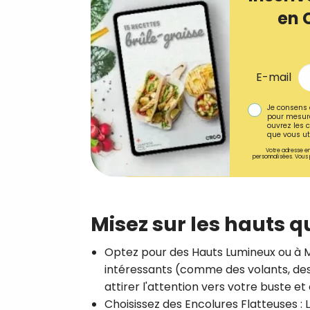
en 
E-mail
Je consens 
pour mesure
ouvrez les c
que vous uti
Votre adresse em
personnalisées. Vous 
Misez sur les hauts q
Optez pour des Hauts Lumineux ou à M
intéressants (comme des volants, des
attirer l'attention vers votre buste et
Choisissez des Encolures Flatteuses
: 