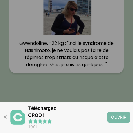
Gwendoline, -22 kg : "J’ai le syndrome de
Hashimoto, je ne voulais pas faire de
régimes trop stricts au risque d’être
déréglée. Mais je suivais quelques…"
Téléchargez
CROQ !
✕
OUVRIR
100k+