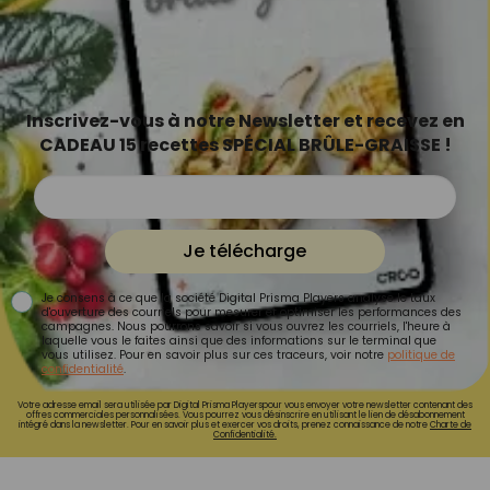
Inscrivez-vous à notre Newsletter et recevez en
CADEAU 15 recettes SPÉCIAL BRÛLE-GRAISSE !
Je télécharge
Je consens à ce que la société Digital Prisma Players analyse le taux
d'ouverture des courriels pour mesurer et optimiser les performances des
campagnes. Nous pourrons savoir si vous ouvrez les courriels, l'heure à
laquelle vous le faites ainsi que des informations sur le terminal que
vous utilisez. Pour en savoir plus sur ces traceurs, voir notre
politique de
confidentialité
.
Votre adresse email sera utilisée par Digital Prisma Playerspour vous envoyer votre newsletter contenant des
offres commerciales personnalisées. Vous pourrez vous désinscrire en utilisant le lien de désabonnement
intégré dans la newsletter. Pour en savoir plus et exercer vos droits, prenez connaissance de notre
Charte de
Confidentialité.