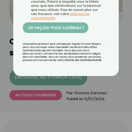
courriels, l'heure à laquelle vous le faites
ainsi que des informations sur le terminal
que vous utilisez. Pour en savoir plus sur
ces traceurs, voir notre
politique de
confidentialité
.
Je reçois mon cadeau !
Comment bien utiliser le
Votre adresse email sera utilisée par Digital Prisma Players
pour vous envoyer votre newsletter contenant des offres
safran en cuisine ?
commerciales personnalisées. Vous pourrez vous
désinscrire en utilisant le lien de désabonnement intégré
dans la newsletter. Pour en savoir plus et exercer vos droits,
prenez connaissance de notre
Charte de Confidentialité
.
Découvrez les 11 menus CROQ
Par
Thomas Sanchez
ASTUCES CULINAIRES
Publié le
12/07/2024