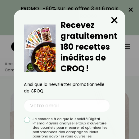
×
PROMO : -60% sur les offres 3 et 6 mois
×
avec le code CROQ60
Recevez
VOIR LA PROMO
gratuitement
180 recettes
inédites de
Accueil
Actus
Astuces Culinaires
CROQ !
Comment Bien Utiliser Le Safran En Cuisine ?
Ainsi que la newsletter promotionnelle
de CROQ.
Je consens à ce que la société Digital
Prisma Players analyse le taux d'ouverture
des courriels pour mesurer et optimiser les
performances des campagnes. Nous
pourrons savoir si vous ouvrez les