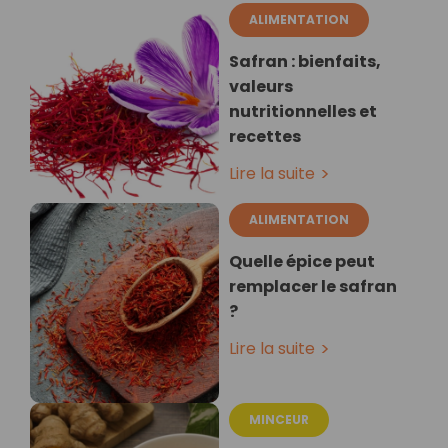
ALIMENTATION
Safran : bienfaits,
valeurs
nutritionnelles et
recettes
Lire la suite
ALIMENTATION
Quelle épice peut
remplacer le safran
?
Lire la suite
MINCEUR