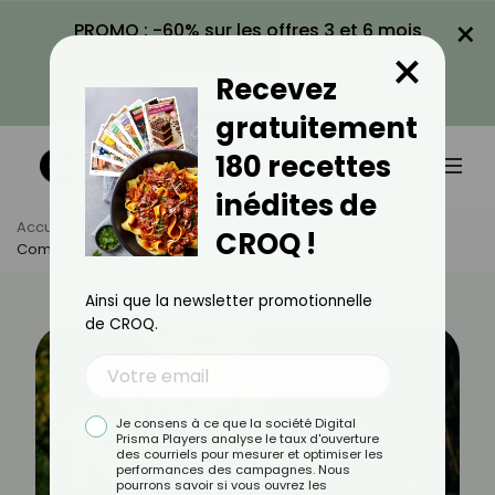
×
PROMO : -60% sur les offres 3 et 6 mois
×
avec le code CROQ60
Recevez
VOIR LA PROMO
gratuitement
180 recettes
inédites de
Accueil
Actus
Sport
CROQ !
Comment Brûler Plus De Calories En Courant ?
Ainsi que la newsletter promotionnelle
de CROQ.
Je consens à ce que la société Digital
Prisma Players analyse le taux d'ouverture
des courriels pour mesurer et optimiser les
performances des campagnes. Nous
pourrons savoir si vous ouvrez les