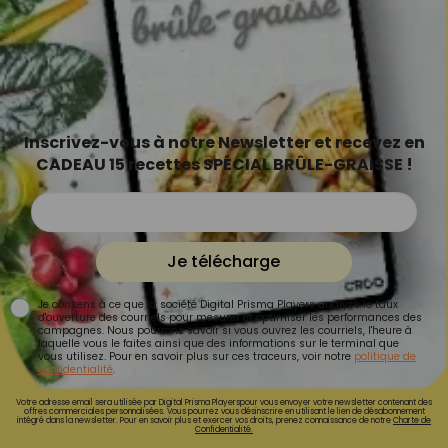
Inscrivez-vous à notre Newsletter et recevez en
CADEAU 15 recettes SPÉCIAL BRÛLE-GRAISSE !
Je télécharge
Je consens à ce que la société Digital Prisma Players analyse le taux
d'ouverture des courriels pour mesurer et optimiser les performances des
campagnes. Nous pourrons savoir si vous ouvrez les courriels, l'heure à
laquelle vous le faites ainsi que des informations sur le terminal que
vous utilisez. Pour en savoir plus sur ces traceurs, voir notre
politique de
confidentialité
.
Votre adresse email sera utilisée par Digital Prisma Playerspour vous envoyer votre newsletter contenant des
offres commerciales personnalisées. Vous pourrez vous désinscrire en utilisant le lien de désabonnement
intégré dans la newsletter. Pour en savoir plus et exercer vos droits, prenez connaissance de notre
Charte de
Confidentialité.