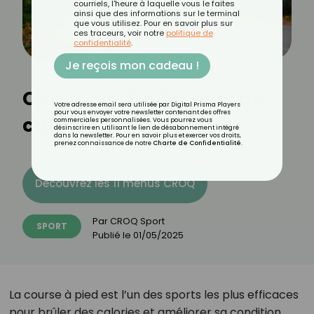
courriels, l'heure à laquelle vous le faites
ainsi que des informations sur le terminal
que vous utilisez. Pour en savoir plus sur
ces traceurs, voir notre
politique de
confidentialité
.
Je reçois mon cadeau !
Comment brûler plus de
Votre adresse email sera utilisée par Digital Prisma Players
pour vous envoyer votre newsletter contenant des offres
calories en courant ?
commerciales personnalisées. Vous pourrez vous
désinscrire en utilisant le lien de désabonnement intégré
dans la newsletter. Pour en savoir plus et exercer vos droits,
prenez connaissance de notre
Charte de Confidentialité
.
Découvrez les 11 menus CROQ
Par
CROQ Sport
SPORT
Publié le
01/05/2025
La course à pied est l’un des sports les plus efficaces
pour brûler des calories et améliorer sa condition