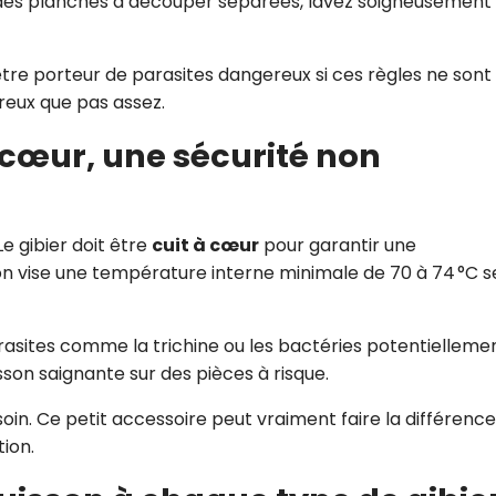
ez des planches à découper séparées, lavez soigneusement
ut être porteur de parasites dangereux si ces règles ne sont
ureux que pas assez.
à cœur, une sécurité non
Le gibier doit être
cuit à cœur
pour garantir une
 on vise une température interne minimale de 70 à 74 °C s
rasites comme la trichine ou les bactéries potentielleme
sson saignante sur des pièces à risque.
oin. Ce petit accessoire peut vraiment faire la différence
tion.