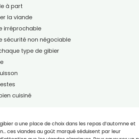
de à part
ver la viande
e irréprochable
ne sécurité non négociable
 chaque type de gibier
te
cuisson
restes
 bien cuisiné
le gibier a une place de choix dans les repas d’automne et
aisan… ces viandes au goût marqué séduisent par leur