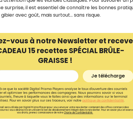
d’attention que les viandes classiques. Pour savourer un p
e surprise, il est essentiel de connaître les bonnes pratiq
gibier avec goût, mais surtout… sans risque.
ez-vous à notre Newsletter et receve
CADEAU 15 recettes SPÉCIAL BRÛLE-
GRAISSE !
Je télécharge
à ce que la société Digital Prisma Players analyse le taux d'ouverture des courriels
r et optimiser les performances des campagnes. Nous pourrons savoir si vous
Recevez gratuitemen
ourriels, l'heure à laquelle vous le faites ainsi que des informations sur le terminal
lisez. Pour en savoir plus sur ces traceurs, voir notre
politique de confidentialité
.
recettes inédites de
ail sera utilisée par Digital Prisma Playerspour vous envoyer votre newsletter contenant des offres commerciales
pourrez vous désinscrire en utilisant le lien de désabonnement intégré dans la newsletter. Pour en savoir plus et exerc
vos droits, prenez connaissance de notre
Charte de Confidentialité.
!
Ainsi que la newsletter promotio