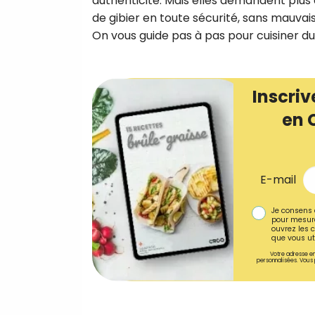
authenticité. Mais elles demandent plus 
de gibier en toute sécurité, sans mauvais
On vous guide pas à pas pour cuisiner du 
Inscriv
en 
E-mail
Je consens 
pour mesure
ouvrez les c
que vous uti
Votre adresse em
personnalisées. Vous 