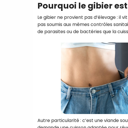
Pourquoi le gibier es
Le gibier ne provient pas d’élevage : il v
pas soumis aux mêmes contrôles sanitaire
de parasites ou de bactéries que la cuis
Autre particularité : c’est une viande sou
demande une cuisson adaptée pour révél