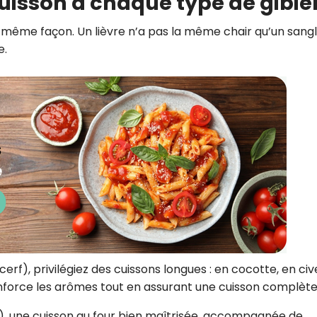
cuisson à chaque type de gibie
a même façon. Un lièvre n’a pas la même chair qu’un sangli
e.
 cerf), privilégiez des cuissons longues : en cocotte, en civ
renforce les arômes tout en assurant une cuisson complète
ix), une cuisson au four bien maîtrisée, accompagnée de