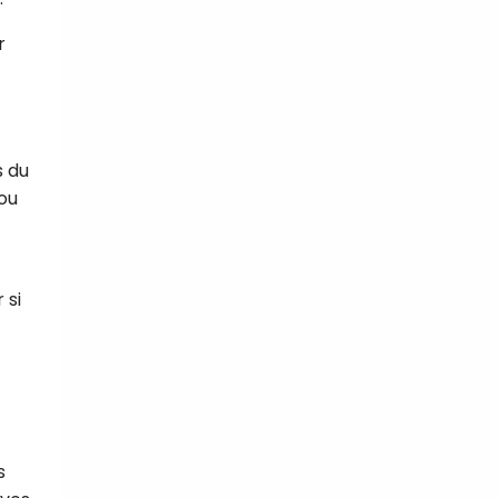
r
s du
 ou
 si
s