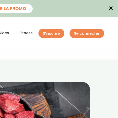
×
R LA PROMO
vices
Fitness
S'inscrire
Se connecter