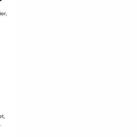
r
er,
et,
.