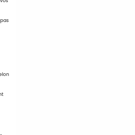
 vos
 pas
elon
nt