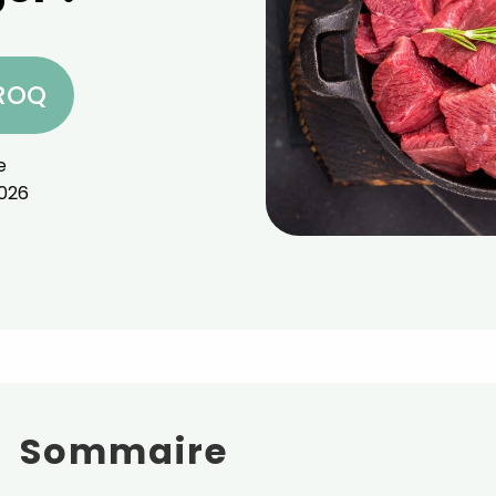
CROQ
e
026
Sommaire