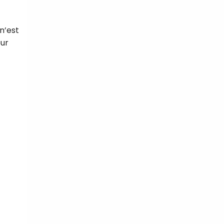
 n’est
eur
tal
verture
iser les
us
urriels,
i que
e vous
traceurs,
é
.
rs pour vous
es
t le lien de
r plus et
de
.