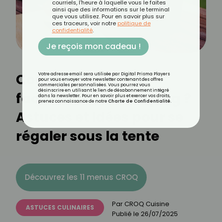
courriels, l'heure à laquelle vous le faites
ainsi que des informations sur le terminal
que vous utilisez. Pour en savoir plus sur
ces traceurs, voir notre
politique de
confidentialité
.
Je reçois mon cadeau !
Comment cuisiner
Votre adresse email sera utilisée par Digital Prisma Players
pour vous envoyer votre newsletter contenant des offres
commerciales personnalisées. Vous pourrez vous
désinscrire en utilisant le lien de désabonnement intégré
facilement au camping ?
dans la newsletter. Pour en savoir plus et exercer vos droits,
prenez connaissance de notre
Charte de Confidentialité
.
Astuces et idées pour se
régaler sous la tente
Découvrez les 11 menus CROQ
Par
CROQ Cuisine
ASTUCES CULINAIRES
Publié le
26/07/2025