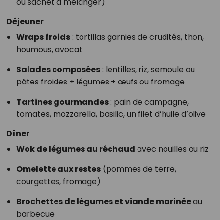
ou sachet à mélanger)
Déjeuner
Wraps froids
: tortillas garnies de crudités, thon,
houmous, avocat
Salades composées
: lentilles, riz, semoule ou
pâtes froides + légumes + œufs ou fromage
Tartines gourmandes
: pain de campagne,
tomates, mozzarella, basilic, un filet d’huile d’olive
Dîner
Wok de légumes au réchaud
avec nouilles ou riz
Omelette aux restes
(pommes de terre,
courgettes, fromage)
Brochettes de légumes et viande marinée
au
barbecue