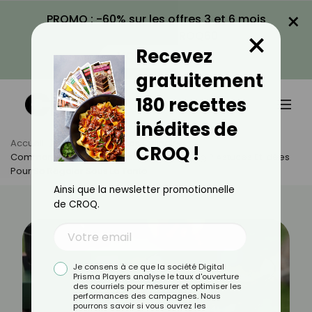
×
PROMO : -60% sur les offres 3 et 6 mois
×
avec le code CROQ60
Recevez
VOIR LA PROMO
gratuitement
180 recettes
inédites de
Accueil
Actus
Astuces Culinaires
CROQ !
Comment Cuisiner Facilement Au Camping ? Astuces Et Idées
Pour Se Régaler Sous La Tente
Ainsi que la newsletter promotionnelle
de CROQ.
Je consens à ce que la société Digital
Prisma Players analyse le taux d'ouverture
des courriels pour mesurer et optimiser les
performances des campagnes. Nous
pourrons savoir si vous ouvrez les