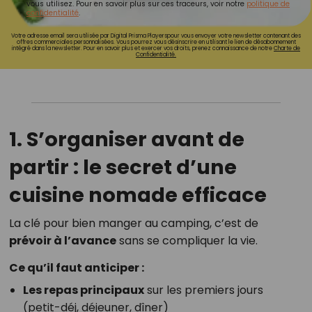
vous utilisez. Pour en savoir plus sur ces traceurs, voir notre
politique de
confidentialité
.
Votre adresse email sera utilisée par Digital Prisma Playerspour vous envoyer votre newsletter contenant des
offres commerciales personnalisées. Vous pourrez vous désinscrire en utilisant le lien de désabonnement
intégré dans la newsletter. Pour en savoir plus et exercer vos droits, prenez connaissance de notre
Charte de
Confidentialité.
1. S’organiser avant de
partir : le secret d’une
cuisine nomade efficace
La clé pour bien manger au camping, c’est de
prévoir à l’avance
sans se compliquer la vie.
Ce qu’il faut anticiper :
Les repas principaux
sur les premiers jours
(petit-déj, déjeuner, dîner)