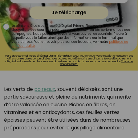
Je télécharge
Je consens à ce que la société Digital Prisma Players analyse le taux
d'ouverture des courriels pour mesurer et optimiser les performances des
campagnes. Nous pourrons savoir si vous ouvrez les courriels, l'heure à
laquelle vous le faites ainsi que des informations sur le terminal que
vous utilisez. Pour en savoir plus sur ces traceurs, voir notre
politique de
confidentialité
.
Votre adresse email sera utilisée par Digital Prisma Playerspour vous envoyer votre newsletter contenant des
offres commerciales personnalisées. Vous pourrez vous désinscrire en utilisant le lien de désabonnement
intégré dans la newsletter. Pour en savoir plus et exercer vos droits, prenez connaissance de notre
Charte de
Confidentialité.
Les verts de
poireaux
, souvent délaissés, sont une
partie savoureuse et pleine de nutriments qui mérite
d’être valorisée en cuisine. Riches en fibres, en
vitamines et en antioxydants, ces feuilles vertes
épaisses peuvent être utilisées dans de nombreuses
préparations pour éviter le gaspillage alimentaire.