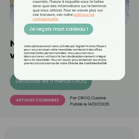
courriels, l'heure à laquelle vous le faites
ainsi que des informations sur le terminal
que vous utilisez. Pour en savoir plus sur
ces traceurs, voir notre
politique de
confidentialité
.
Je reçois mon cadeau !
Nos idées pour cuisiner les
Votre adresse email sera utilisée par Digital Prisma Players
pour vous envoyer votre newsletter contenant des offres
verts de poireaux
commerciales personnalisées. Vous pourrez vous
désinscrire en utilisant le lien de désabonnement intégré
dans la newsletter. Pour en savoir plus et exercer vos droits,
prenez connaissance de notre
Charte de Confidentialité
.
Découvrez les 11 menus CROQ
Par
CROQ Cuisine
ASTUCES CULINAIRES
Publié le
14/01/2025