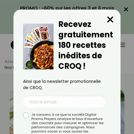
×
PROMO : -60% sur les offres 3 et 6 mois
×
avec le code CROQ60
Recevez
VOIR LA PROMO
gratuitement
180 recettes
inédites de
Accueil
Actus
Astuces Culinaires
CROQ !
Nos Idées Pour Cuisiner Les Verts De Poireaux
Ainsi que la newsletter promotionnelle
de CROQ.
Je consens à ce que la société Digital
Prisma Players analyse le taux d'ouverture
des courriels pour mesurer et optimiser les
performances des campagnes. Nous
pourrons savoir si vous ouvrez les