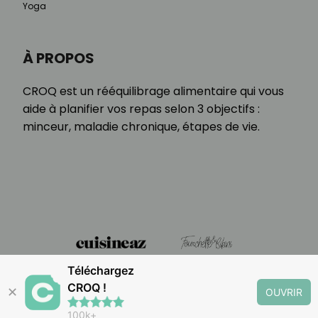
Yoga
À PROPOS
CROQ est un rééquilibrage alimentaire qui vous
aide à planifier vos repas selon 3 objectifs :
minceur, maladie chronique, étapes de vie.
Téléchargez
CROQ !
✕
OUVRIR
100k+