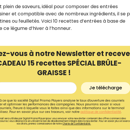
et plein de saveurs, idéal pour composer des entrées
uisiner et compatible avec de nombreux ingrédients, il se 
tines ou feuilletés. Voici 10 recettes d’entrées à base de
re ce légume d’hiver à l’honneur.
ez-vous à notre Newsletter et receve
CADEAU 15 recettes SPÉCIAL BRÛLE-
GRAISSE !
Je télécharge
Recevez gratuitemen
à ce que la société Digital Prisma Players analyse le taux d'ouverture des courriels
recettes inédites de
r et optimiser les performances des campagnes. Nous pourrons savoir si vous
ourriels, l'heure à laquelle vous le faites ainsi que des informations sur le terminal
lisez. Pour en savoir plus sur ces traceurs, voir notre
politique de confidentialité
.
!
ail sera utilisée par Digital Prisma Playerspour vous envoyer votre newsletter contenant des offres commerciales
pourrez vous désinscrire en utilisant le lien de désabonnement intégré dans la newsletter. Pour en savoir plus et exerc
vos droits, prenez connaissance de notre
Charte de Confidentialité.
Ainsi que la newsletter promotio