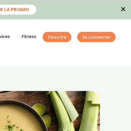
×
R LA PROMO
vices
Fitness
S'inscrire
Se connecter