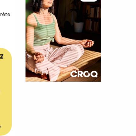
prête
z
×
t 180
 CROQ
er
nnelle de