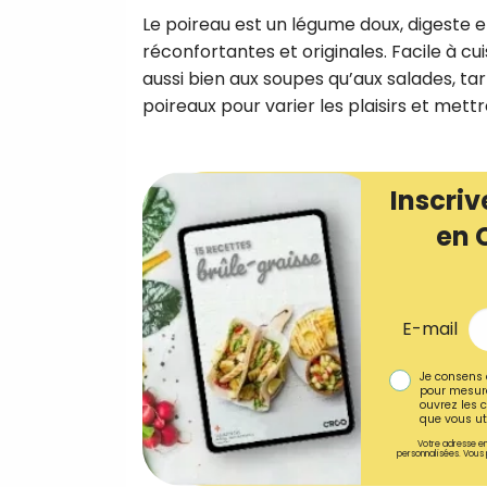
Le poireau est un légume doux, digeste 
réconfortantes et originales. Facile à c
aussi bien aux soupes qu’aux salades, tar
poireaux pour varier les plaisirs et mett
Inscriv
en 
E-mail
Je consens 
pour mesure
ouvrez les c
que vous uti
Votre adresse em
personnalisées. Vous 