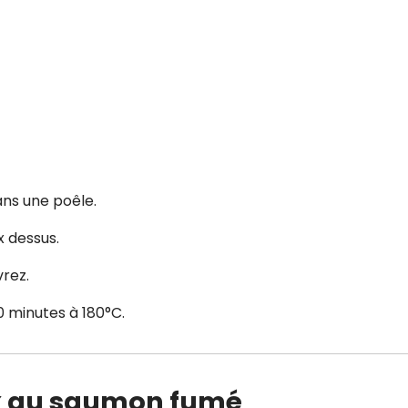
ans une poêle.
x dessus.
rez.
0 minutes à 180°C.
ux au saumon fumé