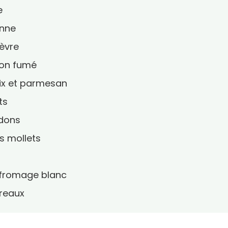
e
enne
hèvre
mon fumé
oix et parmesan
ts
rdons
s mollets
u fromage blanc
ireaux