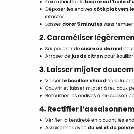
Faire chauffer le
beurre ou l’huile d’
Déposer les endives
côté plat vers l
intactes.
Laisser
dorer 5 minutes
sans remuer p
2. Caraméliser légèremen
Saupoudrer de
sucre ou de miel
pour
Arroser de
jus de citron
pour équilibr
3. Laisser mijoter douce
Verser
le bouillon chaud
dans la poê
Couvrir et laisser mijoter à feu doux
Retourner les endives à mi-cuisson p
4. Rectifier l’assaisonne
Vérifier la tendreté en piquant les en
Assaisonner avec
du sel et du poivre