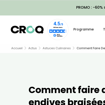
PROMO : -60% s
Programme
T
Accueil
Actus
Astuces Culinaires
Comment Faire Des
Comment faire 
endives braisée