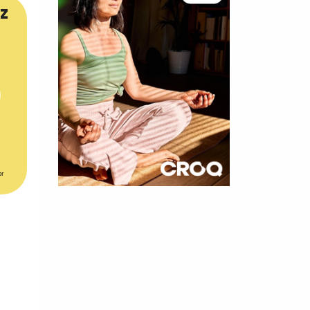
z
er
×
t 180
 CROQ
nnelle de