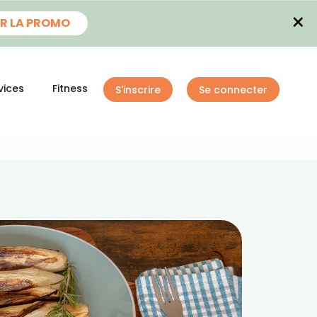
×
R LA PROMO
vices
Fitness
S'inscrire
Se connecter