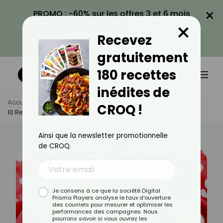
×
PROMO : -60% sur les offres 3 et 6 mois
×
avec le code CROQ60
Recevez
VOIR LA PROMO
gratuitement
180 recettes
inédites de
Accueil
Actus
Recettes
CROQ !
10 Recettes D’endives À Moins De 2 € Par Personne
Ainsi que la newsletter promotionnelle
de CROQ.
Je consens à ce que la société Digital
Prisma Players analyse le taux d'ouverture
des courriels pour mesurer et optimiser les
performances des campagnes. Nous
pourrons savoir si vous ouvrez les