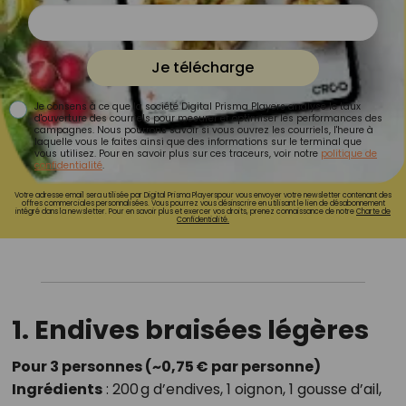
Je télécharge
Je consens à ce que la société Digital Prisma Players analyse le taux
d'ouverture des courriels pour mesurer et optimiser les performances des
campagnes. Nous pourrons savoir si vous ouvrez les courriels, l'heure à
laquelle vous le faites ainsi que des informations sur le terminal que
vous utilisez. Pour en savoir plus sur ces traceurs, voir notre
politique de
confidentialité
.
Votre adresse email sera utilisée par Digital Prisma Playerspour vous envoyer votre newsletter contenant des
offres commerciales personnalisées. Vous pourrez vous désinscrire en utilisant le lien de désabonnement
intégré dans la newsletter. Pour en savoir plus et exercer vos droits, prenez connaissance de notre
Charte de
Confidentialité.
1. Endives braisées légères
Pour 3 personnes (~0,75 € par personne)
Ingrédients
: 200 g d’endives, 1 oignon, 1 gousse d’ail,