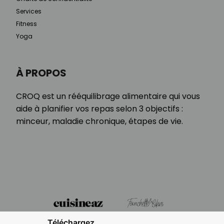
Services
Fitness
Yoga
À PROPOS
CROQ est un rééquilibrage alimentaire qui vous
aide à planifier vos repas selon 3 objectifs :
minceur, maladie chronique, étapes de vie.
Téléchargez