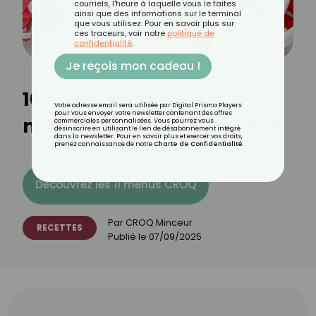
courriels, l'heure à laquelle vous le faites
ainsi que des informations sur le terminal
que vous utilisez. Pour en savoir plus sur
ces traceurs, voir notre
politique de
confidentialité
.
Je reçois mon cadeau !
10 recettes d’endives à
Votre adresse email sera utilisée par Digital Prisma Players
pour vous envoyer votre newsletter contenant des offres
moins de 2 € par personne
commerciales personnalisées. Vous pourrez vous
désinscrire en utilisant le lien de désabonnement intégré
dans la newsletter. Pour en savoir plus et exercer vos droits,
prenez connaissance de notre
Charte de Confidentialité
.
Découvrez les 11 menus CROQ
Par
CROQ Minceur
RECETTES
Publié le
07/09/2025