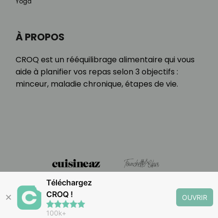
Yoga
À PROPOS
CROQ est un rééquilibrage alimentaire qui vous
aide à planifier vos repas selon 3 objectifs :
minceur, maladie chronique, étapes de vie.
Téléchargez
CROQ !
✕
OUVRIR
100k+