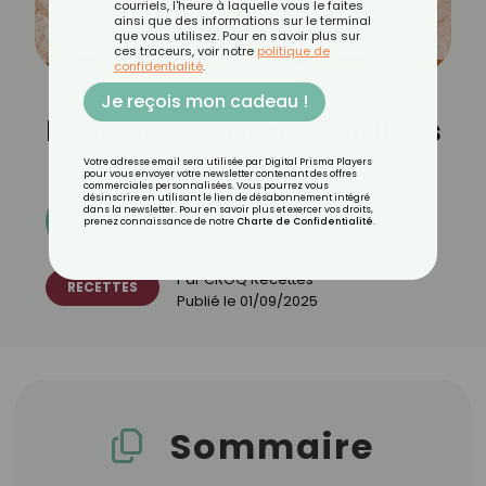
courriels, l'heure à laquelle vous le faites
ainsi que des informations sur le terminal
que vous utilisez. Pour en savoir plus sur
ces traceurs, voir notre
politique de
confidentialité
.
Je reçois mon cadeau !
Recette de tatin d’endives
Votre adresse email sera utilisée par Digital Prisma Players
pour vous envoyer votre newsletter contenant des offres
commerciales personnalisées. Vous pourrez vous
désinscrire en utilisant le lien de désabonnement intégré
dans la newsletter. Pour en savoir plus et exercer vos droits,
Découvrez les 11 menus CROQ
prenez connaissance de notre
Charte de Confidentialité
.
Par
CROQ Recettes
RECETTES
Publié le
01/09/2025
Sommaire