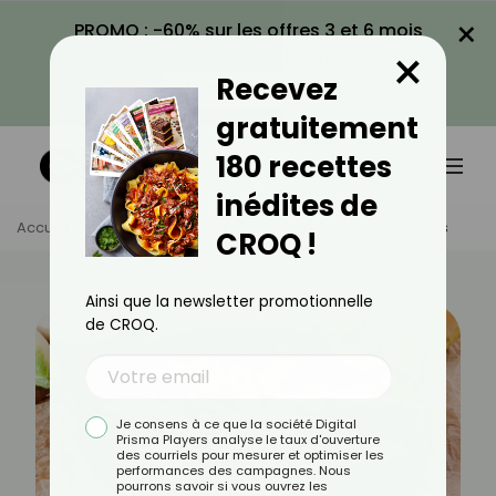
×
PROMO : -60% sur les offres 3 et 6 mois
×
avec le code CROQ60
Recevez
VOIR LA PROMO
gratuitement
180 recettes
inédites de
Accueil
Actus
Recettes
Recette De Tatin D’endives
CROQ !
Ainsi que la newsletter promotionnelle
de CROQ.
Je consens à ce que la société Digital
Prisma Players analyse le taux d'ouverture
des courriels pour mesurer et optimiser les
performances des campagnes. Nous
pourrons savoir si vous ouvrez les