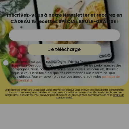
Inscrivez-vous à notre Newsletter et recevez en
CADEAU 15 recettes SPÉCIAL BRÛLE-GRAISSE !
Je télécharge
Je consens à ce que la société Digital Prisma Players analyse le taux
d'ouverture des courriels pour mesurer et optimiser les performances des
campagnes. Nous pourrons savoir si vous ouvrez les courriels, l'heure à
laquelle vous le faites ainsi que des informations sur le terminal que
vous utilisez. Pour en savoir plus sur ces traceurs, voir notre
politique de
confidentialité
.
Votre adresse email sera utilisée par Digital Prisma Playerspour vous envoyer votre newsletter contenant des
offres commerciales personnalisées. Vous pourrez vous désinscrire en utilisant le lien de désabonnement
intégré dans la newsletter. Pour en savoir plus et exercer vos droits, prenez connaissance de notre
Charte de
Confidentialité.