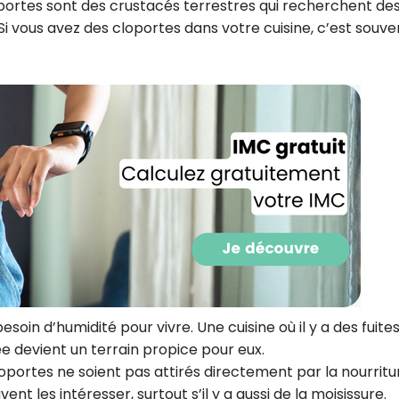
loportes sont des crustacés terrestres qui recherchent de
CROQ.
i vous avez des cloportes dans votre cuisine, c’est souve
Je consens à ce que la société Digi
Prisma Players analyse le taux d'ou
des courriels pour mesurer et optim
performances des campagnes. No
pourrons savoir si vous ouvrez les co
l'heure à laquelle vous le faites ains
des informations sur le terminal qu
utilisez. Pour en savoir plus sur ces 
voir notre
politique de confidentialit
Je reçois mon cadeau !
Votre adresse email sera utilisée par Digital Prisma Playe
envoyer votre newsletter contenant des offres commercial
esoin d’humidité pour vivre. Une cuisine où il y a des fuite
personnalisées. Vous pourrez vous désinscrire en utilisan
désabonnement intégré dans la newsletter. Pour en savoi
 devient un terrain propice pour eux.
exercer vos droits, prenez connaissance de notre
Charte 
Confidentialité
.
loportes ne soient pas attirés directement par la nourritu
nt les intéresser, surtout s’il y a aussi de la moisissure.