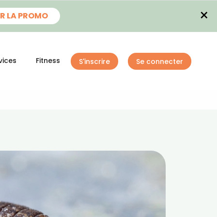
×
R LA PROMO
vices
Fitness
S'inscrire
Se connecter