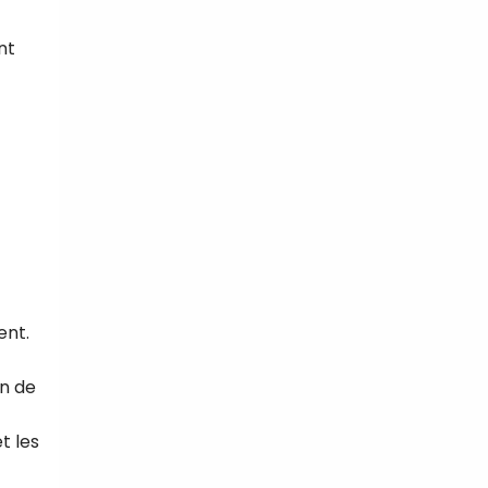
nt
ent.
on de
t les