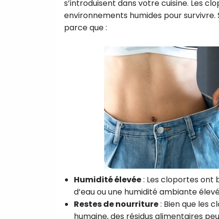
s’introduisent dans votre cuisine. Les c
environnements humides pour survivre. S
parce que :
Humidité élevée
: Les cloportes ont b
d’eau ou une humidité ambiante élevée
Restes de nourriture
: Bien que les c
humaine, des résidus alimentaires peuve