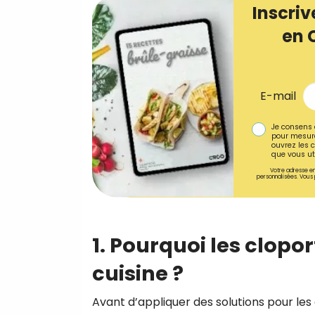
Inscriv
en 
E-mail
Je consens 
pour mesure
ouvrez les c
que vous uti
Votre adresse em
personnalisées. Vous 
1. Pourquoi les clopor
cuisine ?
Avant d’appliquer des solutions pour les