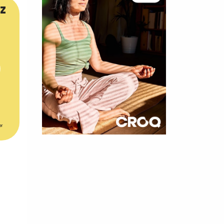
z
er
×
t 180
 CROQ
nnelle de