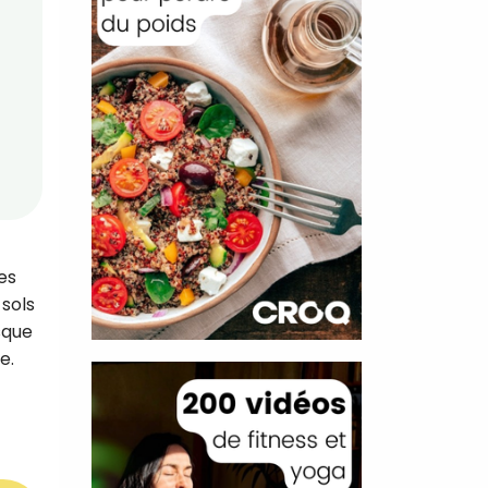
es
-sols
sque
e.