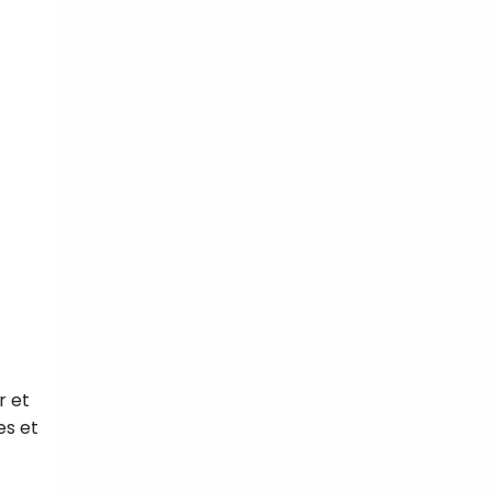
r et
es et