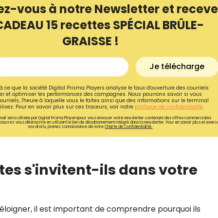
ez-vous à notre Newsletter et receve
CADEAU 15 recettes SPÉCIAL BRÛLE-
GRAISSE !
Je télécharge
à ce que la société Digital Prisma Players analyse le taux d'ouverture des courriels
r et optimiser les performances des campagnes. Nous pourrons savoir si vous
ourriels, l'heure à laquelle vous le faites ainsi que des informations sur le terminal
lisez. Pour en savoir plus sur ces traceurs, voir notre
politique de confidentialité
.
ail sera utilisée par Digital Prisma Playerspour vous envoyer votre newsletter contenant des offres commerciales
pourrez vous désinscrire en utilisant le lien de désabonnement intégré dans la newsletter. Pour en savoir plus et exerc
vos droits, prenez connaissance de notre
Charte de Confidentialité.
Recevez gratuitemen
tes s'invitent-ils dans votre
recettes inédites de
!
 éloigner, il est important de comprendre pourquoi ils
Ainsi que la newsletter promotio