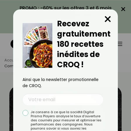
×
PROMO : -60% sur les offres 3 et 6 mois
×
avec le code CROQ60
Recevez
VOIR LA PROMO
gratuitement
180 recettes
inédites de
Accueil
Actus
Astuces Culinaires
CROQ !
Comment Faire Germer Un Noyau D’avocat ?
Ainsi que la newsletter promotionnelle
de CROQ.
Je consens à ce que la société Digital
Prisma Players analyse le taux d'ouverture
des courriels pour mesurer et optimiser les
performances des campagnes. Nous
pourrons savoir si vous ouvrez les