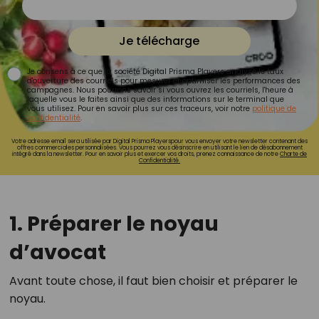
Je télécharge
Je consens à ce que la société Digital Prisma Players analyse le taux
d'ouverture des courriels pour mesurer et optimiser les performances des
campagnes. Nous pourrons savoir si vous ouvrez les courriels, l'heure à
laquelle vous le faites ainsi que des informations sur le terminal que
vous utilisez. Pour en savoir plus sur ces traceurs, voir notre
politique de
confidentialité
.
Votre adresse email sera utilisée par Digital Prisma Playerspour vous envoyer votre newsletter contenant des
offres commerciales personnalisées. Vous pourrez vous désinscrire en utilisant le lien de désabonnement
intégré dans la newsletter. Pour en savoir plus et exercer vos droits, prenez connaissance de notre
Charte de
Confidentialité.
1. Préparer le noyau
d’avocat
Avant toute chose, il faut bien choisir et préparer le
noyau.