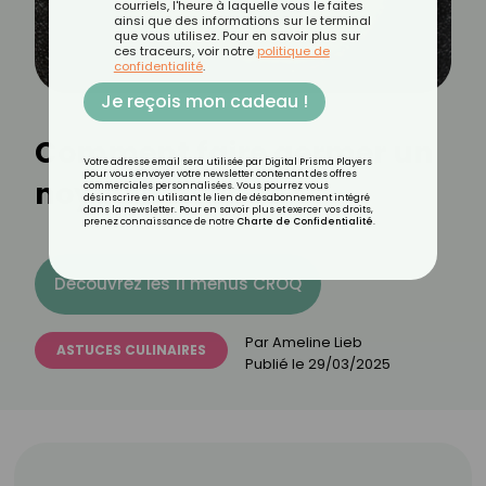
courriels, l'heure à laquelle vous le faites
ainsi que des informations sur le terminal
que vous utilisez. Pour en savoir plus sur
ces traceurs, voir notre
politique de
confidentialité
.
Je reçois mon cadeau !
Comment faire germer un
Votre adresse email sera utilisée par Digital Prisma Players
pour vous envoyer votre newsletter contenant des offres
noyau d’avocat ?
commerciales personnalisées. Vous pourrez vous
désinscrire en utilisant le lien de désabonnement intégré
dans la newsletter. Pour en savoir plus et exercer vos droits,
prenez connaissance de notre
Charte de Confidentialité
.
Découvrez les 11 menus CROQ
Par
Ameline Lieb
ASTUCES CULINAIRES
Publié le
29/03/2025