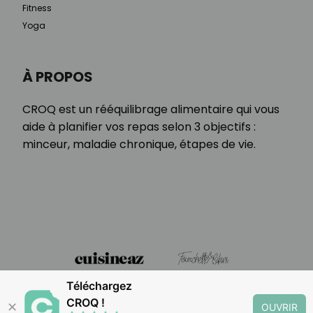
Fitness
Yoga
À PROPOS
CROQ est un rééquilibrage alimentaire qui vous
aide à planifier vos repas selon 3 objectifs :
minceur, maladie chronique, étapes de vie.
Téléchargez
CROQ !
✕
OUVRIR