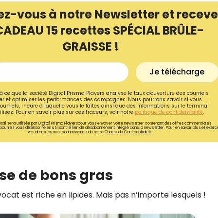
ez-vous à notre Newsletter et receve
CADEAU 15 recettes SPÉCIAL BRÛLE-
GRAISSE !
Je télécharge
à ce que la société Digital Prisma Players analyse le taux d'ouverture des courriels
r et optimiser les performances des campagnes. Nous pourrons savoir si vous
ourriels, l'heure à laquelle vous le faites ainsi que des informations sur le terminal
lisez. Pour en savoir plus sur ces traceurs, voir notre
politique de confidentialité
.
ail sera utilisée par Digital Prisma Playerspour vous envoyer votre newsletter contenant des offres commerciales
pourrez vous désinscrire en utilisant le lien de désabonnement intégré dans la newsletter. Pour en savoir plus et exerc
vos droits, prenez connaissance de notre
Charte de Confidentialité.
Recevez gratuitemen
use de bons gras
recettes inédites de
!
cat est riche en lipides. Mais pas n’importe lesquels !
Ainsi que la newsletter promotio