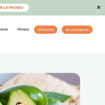
×
R LA PROMO
vices
Fitness
S'inscrire
Se connecter