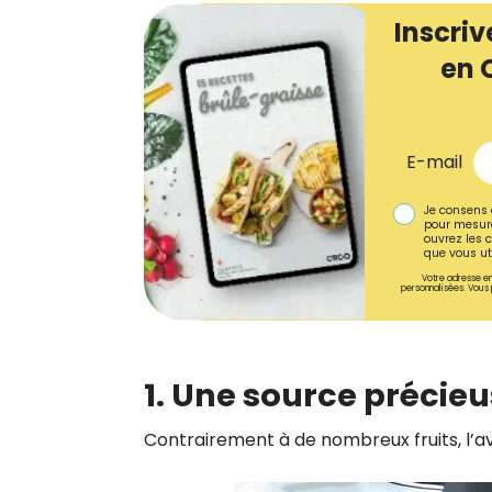
Inscriv
en 
E-mail
Je consens 
pour mesure
ouvrez les c
que vous uti
Votre adresse em
personnalisées. Vous 
1. Une source précie
Contrairement à de nombreux fruits, l’avo