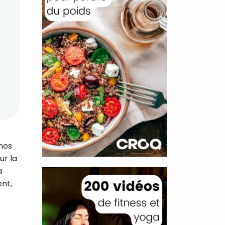
 nos
ur la
a
ent,