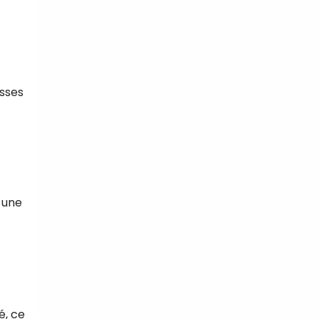
isses
à une
é, ce