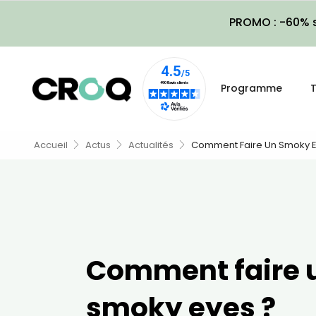
PROMO : -60% s
Programme
T
Accueil
Actus
Actualités
Comment Faire Un Smoky E
Comment faire 
smoky eyes ?