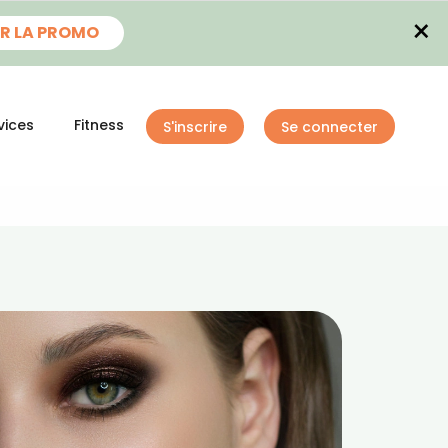
×
R LA PROMO
vices
Fitness
S'inscrire
Se connecter