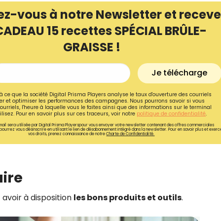
ez-vous à notre Newsletter et receve
CADEAU 15 recettes SPÉCIAL BRÛLE-
GRAISSE !
Je télécharge
à ce que la société Digital Prisma Players analyse le taux d'ouverture des courriels
r et optimiser les performances des campagnes. Nous pourrons savoir si vous
ourriels, l'heure à laquelle vous le faites ainsi que des informations sur le terminal
lisez. Pour en savoir plus sur ces traceurs, voir notre
politique de confidentialité
.
ail sera utilisée par Digital Prisma Playerspour vous envoyer votre newsletter contenant des offres commerciales
pourrez vous désinscrire en utilisant le lien de désabonnement intégré dans la newsletter. Pour en savoir plus et exerc
vos droits, prenez connaissance de notre
Charte de Confidentialité.
Recevez gratuitemen
aire
recettes inédites de
!
t avoir à disposition
les bons produits et outils
.
Ainsi que la newsletter promotio