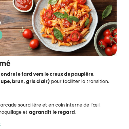
umé
fondre le fard vers le creux de paupière
.
upe, brun, gris clair)
pour faciliter la transition.
’arcade sourcilière et en coin interne de l’œil.
maquillage et
agrandit le regard
.
t