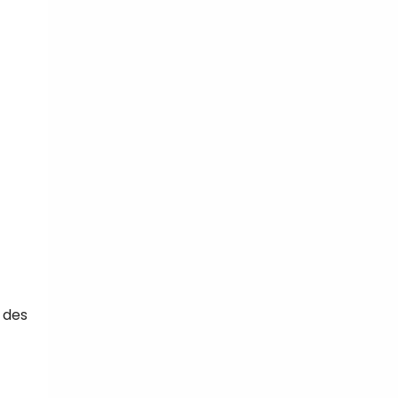
tal
verture
iser les
us
urriels,
i que
e vous
traceurs,
é
.
 des
rs pour vous
es
t le lien de
r plus et
de