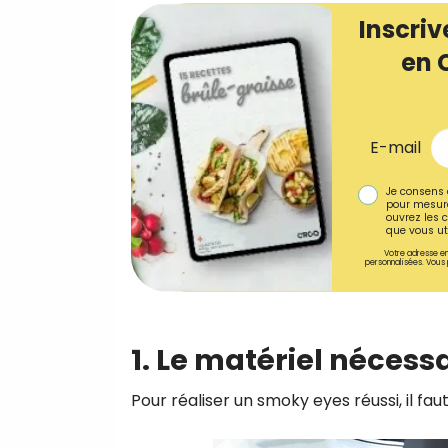
Inscriv
en 
E-mail
Je consens 
pour mesure
ouvrez les c
que vous uti
Votre adresse em
personnalisées. Vous 
1. Le matériel nécess
Pour réaliser un smoky eyes réussi, il fau