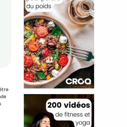
être
nde
s