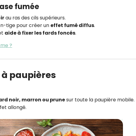
base fumée
ir
au ras des cils supérieurs.
n-tige pour créer un
effet fumé diffus
.
et
aide à fixer les fards foncés
.
ême ?
s à paupières
ard noir, marron ou prune
sur toute la paupière mobile.
fet allongé.