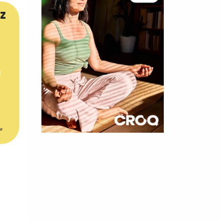
z
er
×
t 180
 CROQ
nnelle de