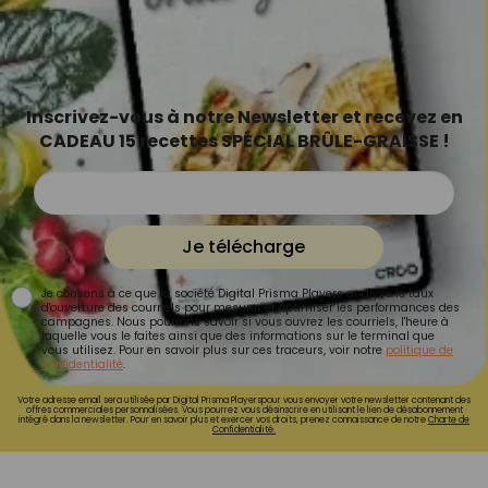
Inscrivez-vous à notre Newsletter et recevez en
CADEAU 15 recettes SPÉCIAL BRÛLE-GRAISSE !
Je télécharge
Je consens à ce que la société Digital Prisma Players analyse le taux
d'ouverture des courriels pour mesurer et optimiser les performances des
campagnes. Nous pourrons savoir si vous ouvrez les courriels, l'heure à
laquelle vous le faites ainsi que des informations sur le terminal que
vous utilisez. Pour en savoir plus sur ces traceurs, voir notre
politique de
confidentialité
.
Votre adresse email sera utilisée par Digital Prisma Playerspour vous envoyer votre newsletter contenant des
offres commerciales personnalisées. Vous pourrez vous désinscrire en utilisant le lien de désabonnement
intégré dans la newsletter. Pour en savoir plus et exercer vos droits, prenez connaissance de notre
Charte de
Confidentialité.