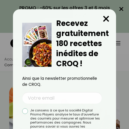
×
PROMO : -60% sur les offres 3 et 6 mois
×
avec le code CROQ60
Recevez
VOIR LA PROMO
gratuitement
180 recettes
inédites de
Accueil
Actus
Astuces Culinaires
CROQ !
Comment Faire Un Tigre Qui Pleure ?
Ainsi que la newsletter promotionnelle
de CROQ.
Je consens à ce que la société Digital
Prisma Players analyse le taux d'ouverture
des courriels pour mesurer et optimiser les
performances des campagnes. Nous
pourrons savoir si vous ouvrez les