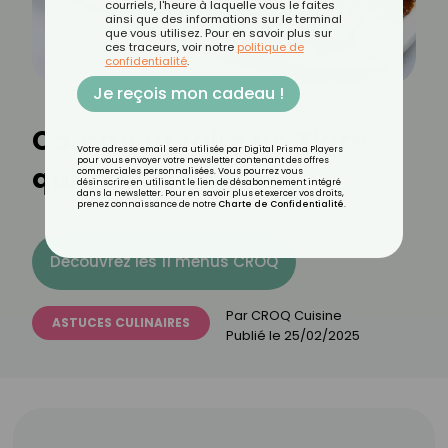
courriels, l'heure à laquelle vous le faites
ainsi que des informations sur le terminal
que vous utilisez. Pour en savoir plus sur
ces traceurs, voir notre
politique de
confidentialité
.
Je reçois mon cadeau !
Comment faire un Tigre
Votre adresse email sera utilisée par Digital Prisma Players
pour vous envoyer votre newsletter contenant des offres
qui Pleure ?
commerciales personnalisées. Vous pourrez vous
désinscrire en utilisant le lien de désabonnement intégré
dans la newsletter. Pour en savoir plus et exercer vos droits,
prenez connaissance de notre
Charte de Confidentialité
.
Découvrez les 11 menus CROQ
Par
CROQ Cuisine
ASTUCES CULINAIRES
Publié le
25/02/2025