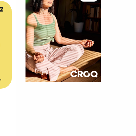
z
er
×
t 180
 CROQ
nnelle de