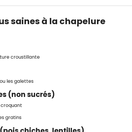
lus saines à la chapelure
ture croustillante
ou les galettes
es (non sucrés)
u croquant
es gratins
ois chiches, lentilles)