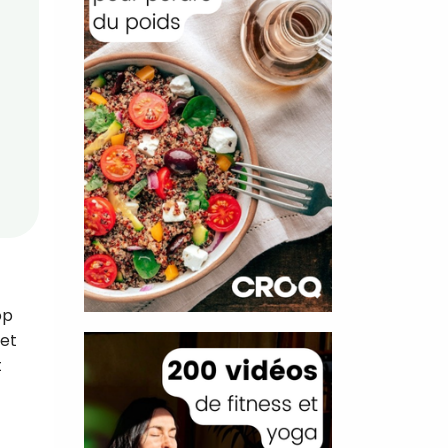
op
 et
t