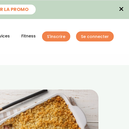
×
R LA PROMO
vices
Fitness
S'inscrire
Se connecter