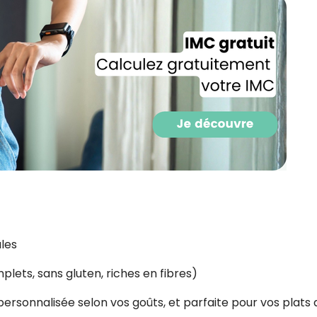
CROQ.
Je consens à ce que la société Digi
Prisma Players analyse le taux d'ou
des courriels pour mesurer et optim
performances des campagnes. No
pourrons savoir si vous ouvrez les co
l'heure à laquelle vous le faites ains
des informations sur le terminal qu
utilisez. Pour en savoir plus sur ces 
voir notre
politique de confidentialit
Je reçois mon cadeau !
les
Votre adresse email sera utilisée par Digital Prisma Playe
envoyer votre newsletter contenant des offres commercial
personnalisées. Vous pourrez vous désinscrire en utilisan
plets, sans gluten, riches en fibres)
désabonnement intégré dans la newsletter. Pour en savoi
exercer vos droits, prenez connaissance de notre
Charte 
Confidentialité
.
personnalisée selon vos goûts, et parfaite pour vos plats 