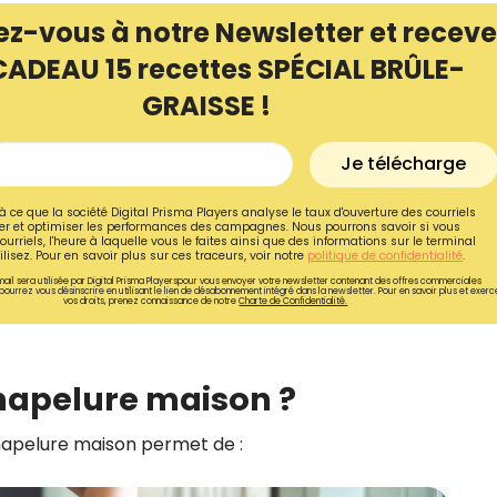
ez-vous à notre Newsletter et receve
CADEAU 15 recettes SPÉCIAL BRÛLE-
GRAISSE !
Je télécharge
à ce que la société Digital Prisma Players analyse le taux d'ouverture des courriels
r et optimiser les performances des campagnes. Nous pourrons savoir si vous
ourriels, l'heure à laquelle vous le faites ainsi que des informations sur le terminal
lisez. Pour en savoir plus sur ces traceurs, voir notre
politique de confidentialité
.
ail sera utilisée par Digital Prisma Playerspour vous envoyer votre newsletter contenant des offres commerciales
pourrez vous désinscrire en utilisant le lien de désabonnement intégré dans la newsletter. Pour en savoir plus et exerc
vos droits, prenez connaissance de notre
Charte de Confidentialité.
Recevez gratuitemen
chapelure maison ?
recettes inédites de
!
chapelure maison permet de :
Ainsi que la newsletter promotio