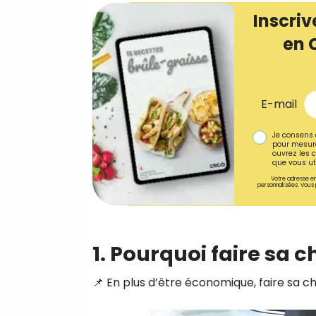
Inscriv
en 
E-mail
Je consens 
pour mesure
ouvrez les c
que vous uti
Votre adresse em
personnalisées. Vous 
1. Pourquoi faire sa 
📌 En plus d’être économique, faire sa 