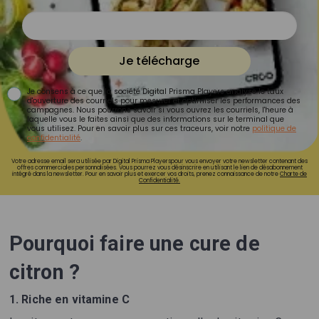
Je télécharge
Je consens à ce que la société Digital Prisma Players analyse le taux
d'ouverture des courriels pour mesurer et optimiser les performances des
campagnes. Nous pourrons savoir si vous ouvrez les courriels, l'heure à
laquelle vous le faites ainsi que des informations sur le terminal que
vous utilisez. Pour en savoir plus sur ces traceurs, voir notre
politique de
confidentialité
.
Votre adresse email sera utilisée par Digital Prisma Playerspour vous envoyer votre newsletter contenant des
offres commerciales personnalisées. Vous pourrez vous désinscrire en utilisant le lien de désabonnement
intégré dans la newsletter. Pour en savoir plus et exercer vos droits, prenez connaissance de notre
Charte de
Confidentialité.
Pourquoi faire une cure de
citron ?
1. Riche en vitamine C