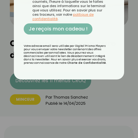
courriels, l'heure à laquelle vous le faites
ainsi que des informations sur le terminal
que vous utilisez. Pour en savoir plus sur
ces traceurs, voir notre
politique de
confidentialité
.
Je reçois mon cadeau !
Comment faire une cure
Votre adresse email sera utilisée par Digital Prisma Players
pour vous envoyer votre newsletter contenant des offres
de citron ?
commerciales personnalisées. Vous pourrez vous
désinscrire en utilisant le lien de désabonnement intégré
dans la newsletter. Pour en savoir plus et exercer vos droits,
prenez connaissance de notre
Charte de Confidentialité
.
Découvrez les 11 menus CROQ
Par
Thomas Sanchez
MINCEUR
Publié le
14/04/2025