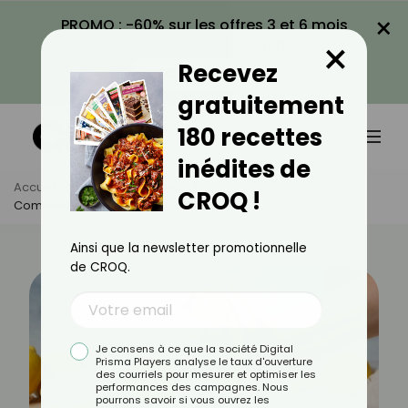
×
PROMO : -60% sur les offres 3 et 6 mois
×
avec le code CROQ60
Recevez
VOIR LA PROMO
gratuitement
180 recettes
inédites de
Accueil
Actus
Minceur
CROQ !
Comment Faire Une Cure De Citron ?
Ainsi que la newsletter promotionnelle
de CROQ.
Je consens à ce que la société Digital
Prisma Players analyse le taux d'ouverture
des courriels pour mesurer et optimiser les
performances des campagnes. Nous
pourrons savoir si vous ouvrez les