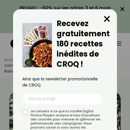
×
PROMO : -60% sur les offres 3 et 6 mois
×
avec le code CROQ60
Recevez
VOIR LA PROMO
gratuitement
180 recettes
inédites de
Accueil
Actus
Sport
CROQ !
Comment Maintenir Sa Masse Musculaire Pendant Le
Ramadan ?
Ainsi que la newsletter promotionnelle
de CROQ.
Je consens à ce que la société Digital
Prisma Players analyse le taux d'ouverture
des courriels pour mesurer et optimiser les
performances des campagnes. Nous
pourrons savoir si vous ouvrez les