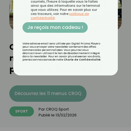
courriels, l'heure à laquelle vous le faites
ainsi que des informations sur le terminal
que vous utilisez. Pour en savoir plus sur
ces traceurs, voir notre
politique de
confidentialité
.
Je reçois mon cadeau !
Comment maintenir sa
Votre adresse email sera utilisée par Digital Prisma Players
pour vous envoyer votre newsletter contenant des offres
commerciales personnalisées. Vous pourrez vous
désinscrire en utilisant le lien de désabonnement intégré
masse musculaire
dans la newsletter. Pour en savoir plus et exercer vos droits,
prenez connaissance de notre
Charte de Confidentialité
.
pendant le Ramadan ?
Découvrez les 11 menus CROQ
Par
CROQ Sport
SPORT
Publié le
13/02/2026