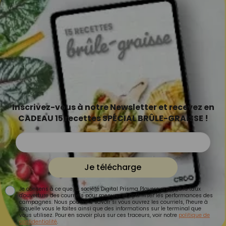
Inscrivez-vous à notre Newsletter et recevez en
CADEAU 15 recettes SPÉCIAL BRÛLE-GRAISSE !
Je télécharge
Je consens à ce que la société Digital Prisma Players analyse le taux
d'ouverture des courriels pour mesurer et optimiser les performances des
campagnes. Nous pourrons savoir si vous ouvrez les courriels, l'heure à
laquelle vous le faites ainsi que des informations sur le terminal que
vous utilisez. Pour en savoir plus sur ces traceurs, voir notre
politique de
confidentialité
.