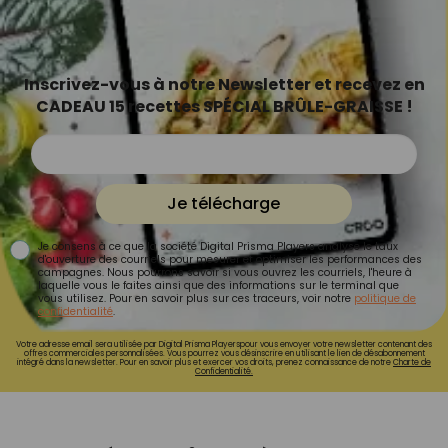
Inscrivez-vous à notre Newsletter et recevez en
CADEAU 15 recettes SPÉCIAL BRÛLE-GRAISSE !
Je télécharge
Je consens à ce que la société Digital Prisma Players analyse le taux
d'ouverture des courriels pour mesurer et optimiser les performances des
campagnes. Nous pourrons savoir si vous ouvrez les courriels, l'heure à
laquelle vous le faites ainsi que des informations sur le terminal que
vous utilisez. Pour en savoir plus sur ces traceurs, voir notre
politique de
confidentialité
.
Votre adresse email sera utilisée par Digital Prisma Playerspour vous envoyer votre newsletter contenant des
offres commerciales personnalisées. Vous pourrez vous désinscrire en utilisant le lien de désabonnement
intégré dans la newsletter. Pour en savoir plus et exercer vos droits, prenez connaissance de notre
Charte de
Confidentialité.