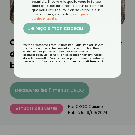
courriels, l'heure à laquelle vous le faites
ainsi que des informations sur le terminal
que vous utilisez. Pour en savoir plus sur
ces traceurs, voir notre
politique de
confidentialité
.
Je reçois mon cadeau !
Comment ouvrir une boîte
Votre adresse email sera utilisée par Digital Prisma Players
pour vous envoyer votre newsletter contenant des offres
de conserve sans ouvre-
commerciales personnalisées. Vous pourrez vous
désinscrire en utilisant le lien de désabonnement intégré
dans la newsletter. Pour en savoir plus et exercer vos droits,
boîte ?
prenez connaissance de notre
Charte de Confidentialité
.
Découvrez les 11 menus CROQ
Par
CROQ Cuisine
ASTUCES CULINAIRES
Publié le
19/09/2024