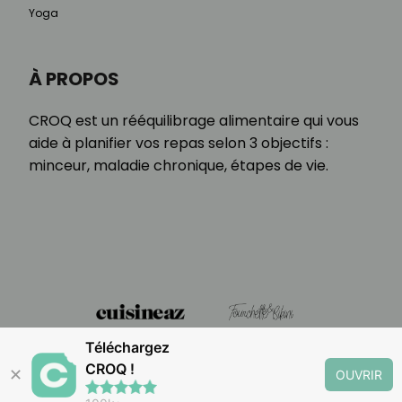
Yoga
À PROPOS
CROQ est un rééquilibrage alimentaire qui vous
aide à planifier vos repas selon 3 objectifs :
minceur, maladie chronique, étapes de vie.
Téléchargez
CROQ !
✕
OUVRIR