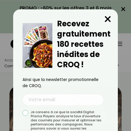
×
PROMO : -60% sur les offres 3 et 6 mois
×
avec le code CROQ60
Recevez
VOIR LA PROMO
gratuitement
180 recettes
inédites de
Accueil
Actus
Astuces Culinaires
CROQ !
Comment Ouvrir Une Boîte De Conserve Sans Ouvre-Boîte ?
Ainsi que la newsletter promotionnelle
de CROQ.
Je consens à ce que la société Digital
Prisma Players analyse le taux d'ouverture
des courriels pour mesurer et optimiser les
performances des campagnes. Nous
pourrons savoir si vous ouvrez les