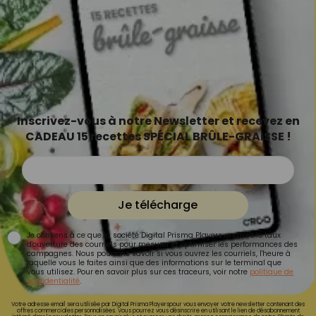
Inscrivez-vous à notre Newsletter et recevez en
CADEAU 15 recettes SPÉCIAL BRÛLE-GRAISSE !
Je télécharge
Je consens à ce que la société Digital Prisma Players analyse le taux
d'ouverture des courriels pour mesurer et optimiser les performances des
campagnes. Nous pourrons savoir si vous ouvrez les courriels, l'heure à
laquelle vous le faites ainsi que des informations sur le terminal que
vous utilisez. Pour en savoir plus sur ces traceurs, voir notre
politique de
confidentialité
.
Votre adresse email sera utilisée par Digital Prisma Playerspour vous envoyer votre newsletter contenant des
offres commerciales personnalisées. Vous pourrez vous désinscrire en utilisant le lien de désabonnement