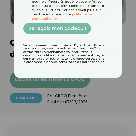
courriels, l'heure à laquelle vous le faites
ainsi que des informations sur le terminal
que vous utilisez. Pour en savoir plus sur
ces traceurs, voir notre
politique de
confidentialité
.
Je reçois mon cadeau !
Comment prévenir la
Votre adresse email sera utilisée par Digital Prisma Players
pour vous envoyer votre newsletter contenant des offres
dépression post-partum ?
commerciales personnalisées. Vous pourrez vous
désinscrire en utilisant le lien de désabonnement intégré
dans la newsletter. Pour en savoir plus et exercer vos droits,
prenez connaissance de notre
Charte de Confidentialité
.
Découvrez les 11 menus CROQ
Par
CROQ Bien-être
BIEN-ÊTRE
Publié le
07/03/2025