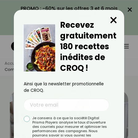
×
PROMO : -60% sur les offres 3 et 6 mois
×
avec le code CROQ60
Recevez
VOIR LA PROMO
gratuitement
180 recettes
inédites de
Accueil
Actus
Bien-Être
CROQ !
Comment Prévenir La Dépression Post-Partum ?
Ainsi que la newsletter promotionnelle
de CROQ.
Je consens à ce que la société Digital
Prisma Players analyse le taux d'ouverture
des courriels pour mesurer et optimiser les
performances des campagnes. Nous
pourrons savoir si vous ouvrez les