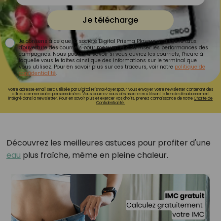
Je télécharge
Je consens à ce que la société Digital Prisma Players analyse le taux
d'ouverture des courriels pour mesurer et optimiser les performances des
campagnes. Nous pourrons savoir si vous ouvrez les courriels, l'heure à
laquelle vous le faites ainsi que des informations sur le terminal que
vous utilisez. Pour en savoir plus sur ces traceurs, voir notre
politique de
confidentialité
.
Votre adresse email sera utilisée par Digital Prisma Playerspour vous envoyer votre newsletter contenant des
offres commerciales personnalisées. Vous pourrez vous désinscrire en utilisant le lien de désabonnement
intégré dans la newsletter. Pour en savoir plus et exercer vos droits, prenez connaissance de notre
Charte de
Confidentialité.
Découvrez les meilleures astuces pour profiter d'une
eau
plus fraîche, même en pleine chaleur.