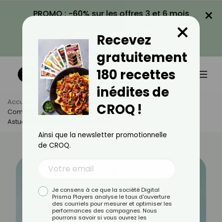
×
PROMO : -60% sur les offres 3 et 6 mois
×
avec le code CROQ60
Recevez
VOIR LA PROMO
gratuitement
180 recettes
inédites de
Accueil
Actus
Bien-Être
CROQ !
Comment Rafraîchir Une Bouteille D'eau Sans Frigo ? Les
Astuces Simples Qui Fonctionnent Vraiment
Ainsi que la newsletter promotionnelle
de CROQ.
Je consens à ce que la société Digital
Prisma Players analyse le taux d'ouverture
des courriels pour mesurer et optimiser les
performances des campagnes. Nous
pourrons savoir si vous ouvrez les