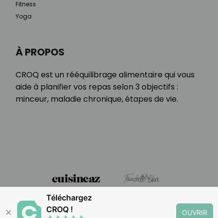
Fitness
Yoga
À PROPOS
CROQ est un rééquilibrage alimentaire qui vous
aide à planifier vos repas selon 3 objectifs :
minceur, maladie chronique, étapes de vie.
Téléchargez
CROQ !
✕
OUVRIR