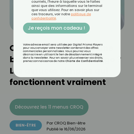
courriels, l'heure à laquelle vous le faites
ainsi que des informations sur le terminal
que vous utilisez. Pour en savoir plus sur
ces traceurs, voir notre
politique de
confidentialité
.
Je reçois mon cadeau !
Comment rafraîchir une
Votre adresse email sera utilisée par Digital Prisma Players
pour vous envoyer votre newsletter contenant des offres
commerciales personnalisées. Vous pourrez vous
désinscrire en utilisant le lien de désabonnement intégré
bouteille d'eau sans frigo ?
dans la newsletter. Pour en savoir plus et exercer vos droits,
prenez connaissance de notre
Charte de Confidentialité
.
Les astuces simples qui
fonctionnent vraiment
Découvrez les 11 menus CROQ
Par
CROQ Bien-être
BIEN-ÊTRE
Publié le
16/06/2026